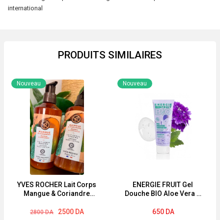
international
PRODUITS SIMILAIRES
Nouveau
Nouveau
YVES ROCHER Lait Corps
ENERGIE FRUIT Gel
Mangue & Coriandre
Douche BIO Aloe Vera &
390ml
Fleur de Verveine 200ML
Le
Le
2500
DA
650
DA
2800
DA
prix
prix