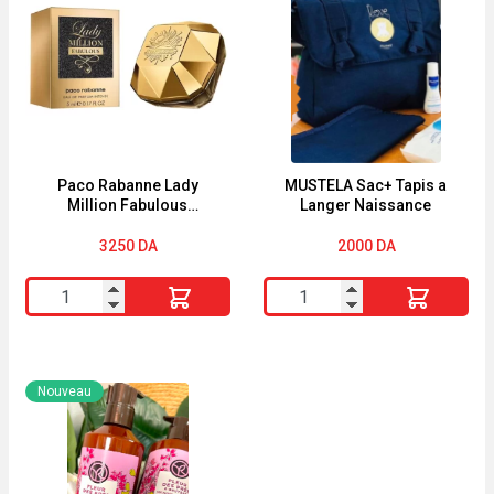
"TRES
à
DOUX"
Pointe
Fine
Boîte
en
Métal
de
Paco Rabanne Lady
MUSTELA Sac+ Tapis a
Million Fabulous
Langer Naissance
10
miniatuur (5ml) EDP
3250
DA
2000
DA
quantité
quantité
de
de
Paco
MUSTELA
Rabanne
Sac+
Nouveau
Lady
Tapis
Million
a
Fabulous
Langer