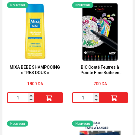
Nouveau
Nouveau
MIXA BEBE SHAMPOOING
BIC Conté Feutres à
« TRES DOUX »
Pointe Fine Boîte en
Métal de 10
1800
DA
700
DA
quantité
quantité
de
de
MIXA
BIC
BEBE
Conté
Nouveau
Nouveau
SHAMPOOING
Feutres