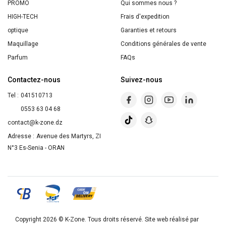
&
PROMO
Qui sommes nous ?
Bruyère
HIGH-TECH
Frais d'expedition
390ml
optique
Garanties et retours
Maquillage
Conditions générales de vente
Parfum
FAQs
Contactez-nous
Suivez-nous
Tel :
041510713
0553 63 04 68
contact@k-zone.dz
Adresse :
Avenue des Martyrs, ZI
N°3 Es-Senia - ORAN
Copyright 2026 ©
K-Zone
. Tous droits réservé. Site web réalisé par