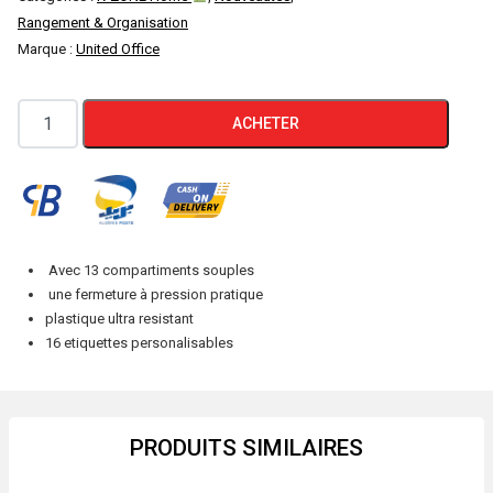
Rangement & Organisation
Marque :
United Office
quantité
ACHETER
de
Trieur
Document
à
Soufflet
Avec 13 compartiments souples
A4
une fermeture à pression pratique
United
plastique ultra resistant
16 etiquettes personalisables
Office
PRODUITS SIMILAIRES