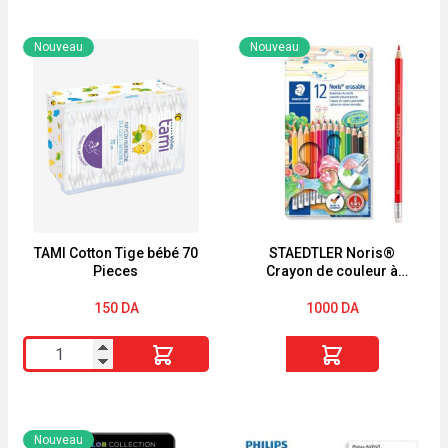
Nouveau
Nouveau
TAMI Cotton Tige bébé 70
STAEDTLER Noris®
Pieces
Crayon de couleur à
mine effaçable et embout
gomme
150
DA
1000
DA
quantité
quantité
de
de
TAMI
STAEDTLER
Cotton
Noris®
Nouveau