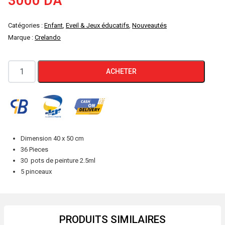
3000
DA
Catégories :
Enfant
,
Eveil & Jeux éducatifs
,
Nouveautés
Marque :
Crelando
quantité
ACHETER
de
Toile
a
peindre
numérotée
Dimension 40 x 50 cm
Enfants
36 Pieces
36
30 pots de peinture 2.5ml
5 pinceaux
pieces
CRELANDO
PRODUITS SIMILAIRES