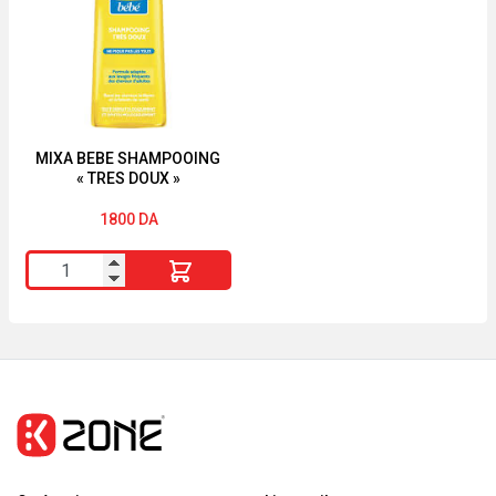
Pointe
large
Fine
Boîte
en
Métal
de
MIXA BEBE SHAMPOOING
« TRES DOUX »
10
1800
DA
quantité
de
MIXA
BEBE
SHAMPOOING
"TRES
DOUX"