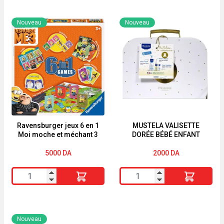
Baume
TAMI
a
Cotton
Nouveau
Nouveau
lèvres
Tige
enfants
bébé
star
70
Wars
Pieces
4.8
g
noir
Ravensburger jeux 6 en 1
MUSTELA VALISETTE
Moi moche et méchant 3
DORÉE BÉBÉ ENFANT
5000
DA
2000
DA
quantité
quantité
de
de
Ravensburger
MUSTELA
jeux
VALISETTE
Nouveau