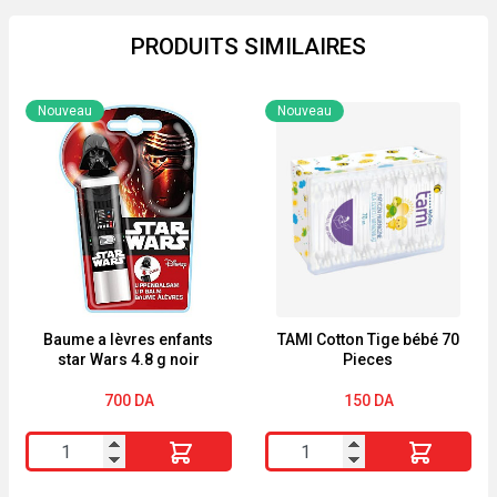
PRODUITS SIMILAIRES
Nouveau
Nouveau
Baume a lèvres enfants
TAMI Cotton Tige bébé 70
star Wars 4.8 g noir
Pieces
700
DA
150
DA
quantité
quantité
de
de