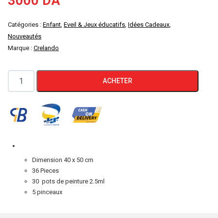
3000
DA
Catégories :
Enfant
,
Eveil & Jeux éducatifs
,
Idées Cadeaux
,
Nouveautés
Marque :
Crelando
quantité
ACHETER
de
Toile
a
peindre
numérotée
Enfants
Dimension 40 x 50 cm
36
36 Pieces
pièces
30 pots de peinture 2.5ml
5 pinceaux
CRELANDO