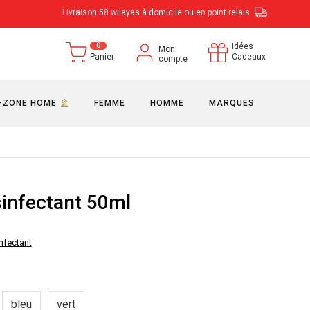
Livraison 58 wilayas à domicile ou en point relais
0
Idées
Mon
Panier
Cadeaux
compte
-ZONE HOME
FEMME
HOMME
MARQUES
sinfectant 50ml
nfectant
bleu
vert