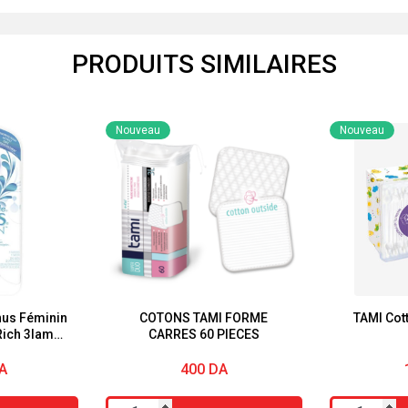
PRODUITS SIMILAIRES
Nouveau
Nouveau
enus Féminin
COTONS TAMI FORME
TAMI Cott
Rich 3lames
CARRES 60 PIECES
 de gel a
grées
A
400
DA
quantité
quantité