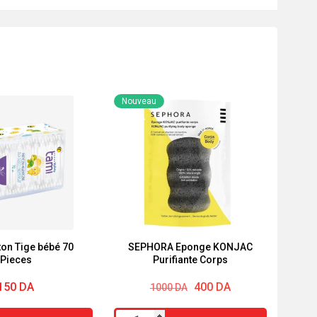
Nouveau
on Tige bébé 70
SEPHORA Eponge KONJAC
Pieces
Purifiante Corps
Le
Le
150
DA
400
DA
1000
DA
prix
prix
initial
actuel
quantité