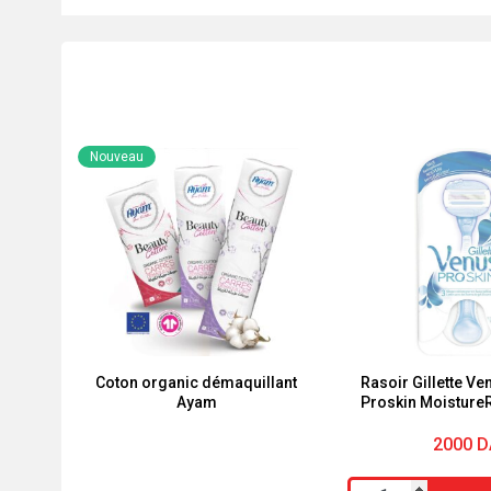
Nouveau
Coton organic démaquillant
Rasoir Gillette V
Ayam
Proskin Moisture
avec des barres
raser inté
2000
D
quantité