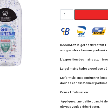
quantité
de
the
best
gel
désinfectant
Découvrez le gel désinfectant T
aux granules vitaminés parfumés 
50ml
L’exposition des mains aux micr
Le gel mains hydro alcoolique dés
Sa formule antibactérienne limite
douces et délicatement parfumé
Conseil d’utilisation:
Appliquez une petite quantité de 
où vous voulez désinfecter.