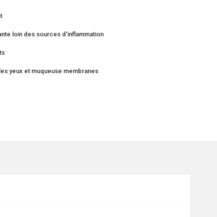
nt
nte loin des sources d’inflammation
ts
ec les yeux et muqueuse membranes