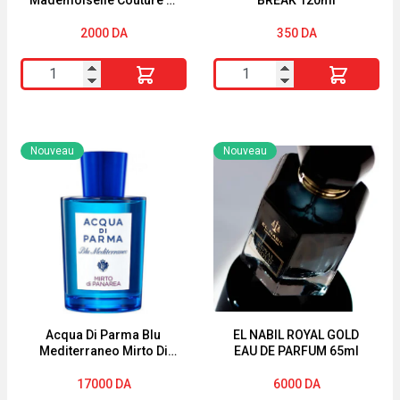
Love de Rochas 4,5ml
2000
DA
350
DA
quantité
quantité
de
de
Miniature
Body
de
Splash
Nouveau
Nouveau
parfum
SPRING
Mademoiselle
BREAK
Couture
120ml
in
Love
de
Rochas
4,5ml
Acqua Di Parma Blu
EL NABIL ROYAL GOLD
Mediterraneo Mirto Di
EAU DE PARFUM 65ml
Panarea Eau De Toilette
Spray 75ml
17000
DA
6000
DA