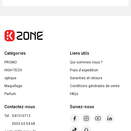
MUGLER
ALIEN
Eau
de
Parfum
Rechargeable
Catégories
90ml
Liens utils
PROMO
Qui sommes nous ?
HIGH-TECH
Frais d'expedition
optique
Garanties et retours
Maquillage
Conditions générales de vente
Parfum
FAQs
Contactez-nous
Suivez-nous
Tel :
041510713
0553 63 04 68