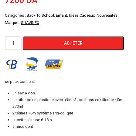
7200
DA
Catégories :
Back To School
,
Enfant
,
Idées Cadeaux
,
Nouveautés
Marque :
SUAVINEX
quantité
ACHETER
de
Suavinex,
Sac
à
dos
ce pack contient:
de
un sac a dos
crèche
un biberon en plastique avec tétine 3 positions en silicone +0m
pour
270ml
2 tétines +6m système anti-colique
bébés
sucette silicone 6-18m
amuse dent