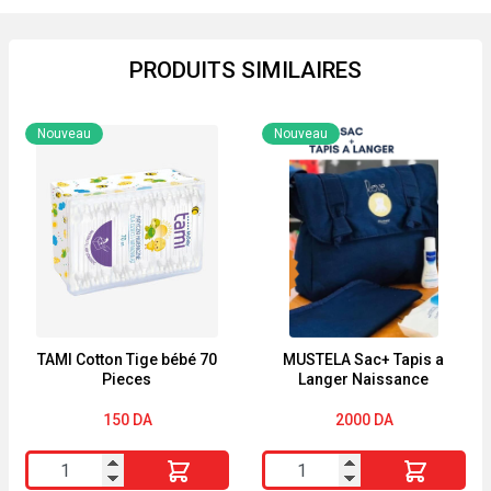
PRODUITS SIMILAIRES
Nouveau
Nouveau
TAMI Cotton Tige bébé 70
MUSTELA Sac+ Tapis a
Pieces
Langer Naissance
150
DA
2000
DA
quantité
quantité