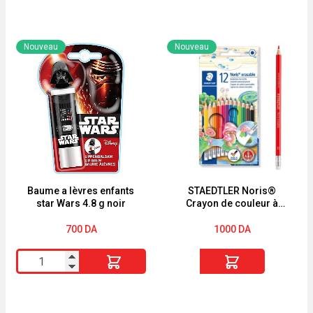
de
de
TAMI
MUSTELA
Cotton
Sac+
Nouveau
Nouveau
Tige
Tapis
bébé
a
70
Langer
Pieces
Naissance
Baume a lèvres enfants
STAEDTLER Noris®
star Wars 4.8 g noir
Crayon de couleur à
mine effaçable et embout
gomme
700
DA
1000
DA
quantité
quantité
de
de
Baume
STAEDTLER