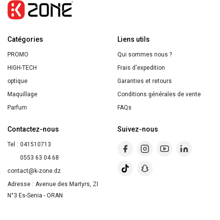
Pastel
Catégories
Liens utils
PROMO
Qui sommes nous ?
HIGH-TECH
Frais d'expedition
optique
Garanties et retours
Maquillage
Conditions générales de vente
Parfum
FAQs
Contactez-nous
Suivez-nous
Tel :
041510713
0553 63 04 68
contact@k-zone.dz
Adresse :
Avenue des Martyrs, ZI
N°3 Es-Senia - ORAN