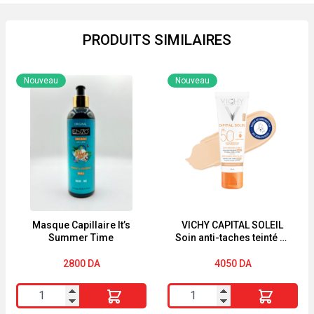
PRODUITS SIMILAIRES
Nouveau
Nouveau
Masque Capillaire It’s
VICHY CAPITAL SOLEIL
Summer Time
Soin anti-taches teinté 3-
en-1 SPF50+ 50ml
2800
DA
4050
DA
quantité
quantité
de
de