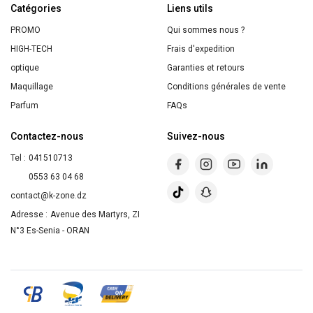
Catégories
Prés
Liens utils
&
PROMO
Qui sommes nous ?
Bruyère
HIGH-TECH
Frais d'expedition
390ml
optique
Garanties et retours
Maquillage
Conditions générales de vente
Parfum
FAQs
Contactez-nous
Suivez-nous
Tel :
041510713
0553 63 04 68
contact@k-zone.dz
Adresse :
Avenue des Martyrs, ZI
N°3 Es-Senia - ORAN