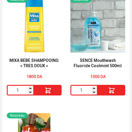
Lait
2en1
Corps
Abricot
Mangue
Roi
&
Lion
Coriandre
Ultra
390ml
Doux
250ml
MIXA BEBE SHAMPOOING
SENCE Mouthwash
« TRES DOUX »
Fluoride Coolmint 500ml
1800
DA
1000
DA
quantité
quantité
de
de
MIXA
SENCE
BEBE
Mouthwash
Nouveau
SHAMPOOING
Fluoride
"TRES
Coolmint