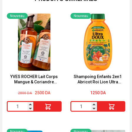
Nouveau
Nouveau
YVES ROCHER Lait Corps
Shampoing Enfants 2en1
Mangue & Coriandre
Abricot Roi Lion Ultra
390ml
Doux 250ml
Le
Le
2500
DA
1250
DA
2800
DA
prix
prix
initial
actuel
quantité
quantité
était :
est :
2800 DA.
2500 DA.
de
de
YVES
Shampoing
ROCHER
Enfants
Nouveau
Nouveau