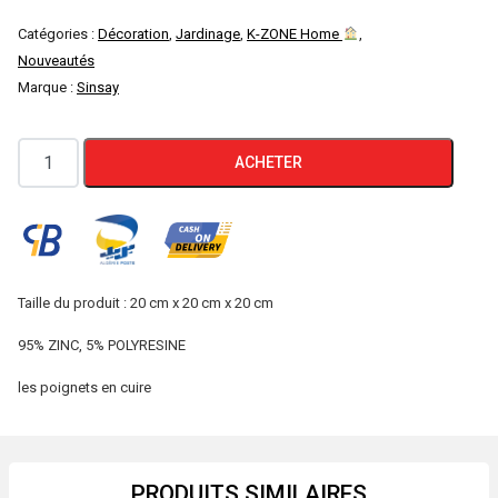
Catégories :
Décoration
,
Jardinage
,
K-ZONE Home
,
Nouveautés
Marque :
Sinsay
quantité
ACHETER
de
Sinsay
Cache
Pot
Métallique
Taille du produit : 20 cm x 20 cm x 20 cm
1866J
95% ZINC, 5% POLYRESINE
les poignets en cuire
PRODUITS SIMILAIRES