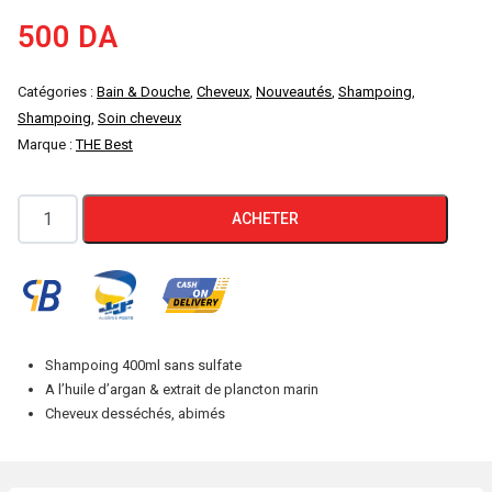
500
DA
Catégories :
Bain & Douche
,
Cheveux
,
Nouveautés
,
Shampoing
,
Shampoing
,
Soin cheveux
Marque :
THE Best
quantité
ACHETER
de
Shampoing
Sans
Sulfate
Cheveux
Shampoing 400ml sans sulfate
Desséchés
A l’huile d’argan & extrait de plancton marin
Abîmés
Cheveux desséchés, abimés
400ml
THE