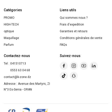
Macadamia,
Catégories
Pour
Liens utils
Cheveux
PROMO
Qui sommes nous ?
Secs
HIGH-TECH
Frais d'expedition
et
optique
Garanties et retours
Rebelles
Maquillage
Conditions générales de vente
Parfum
FAQs
Contactez-nous
Suivez-nous
Tel :
041510713
0553 63 04 68
contact@k-zone.dz
Adresse :
Avenue des Martyrs, ZI
N°3 Es-Senia - ORAN