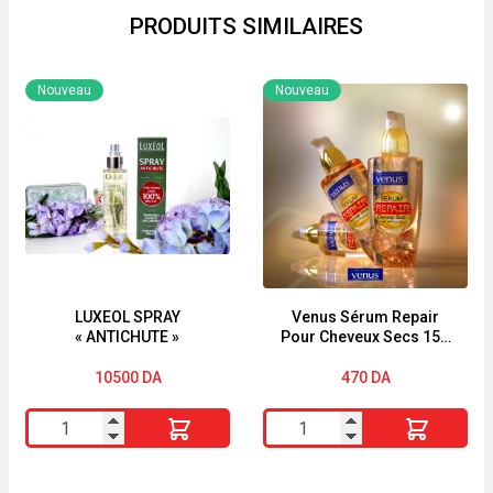
BEST
PRODUITS SIMILAIRES
Nouveau
Nouveau
LUXEOL SPRAY
Venus Sérum Repair
« ANTICHUTE »
Pour Cheveux Secs 150
ml
10500
DA
470
DA
quantité
quantité
de
de
LUXEOL
Venus