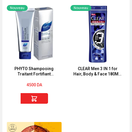
SPRAY
Sérum
Nouveau
Nouveau
"ANTICHUTE"
Repair
Pour
Cheveux
Secs
150
ml
PHYTO Shampooing
CLEAR Men 3 IN 1 for
Traitant Fortifiant
Hair, Body & Face 180ML-
Phytolium 125ml
360ML
4500
DA
quantité
de
PHYTO
Shampooing
Traitant