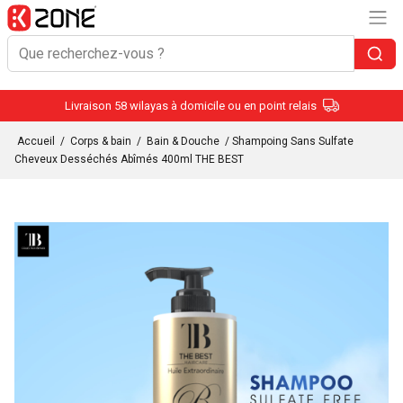
Livraison 58 wilayas à domicile ou en point relais
Accueil
/
Corps & bain
/
Bain & Douche
/ Shampoing Sans Sulfate
Cheveux Desséchés Abîmés 400ml THE BEST