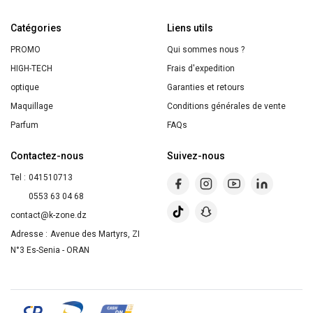
des
Catégories
Prés
Liens utils
&
PROMO
Qui sommes nous ?
Bruyère
HIGH-TECH
Frais d'expedition
390ml
optique
Garanties et retours
Maquillage
Conditions générales de vente
Parfum
FAQs
Contactez-nous
Suivez-nous
Tel :
041510713
0553 63 04 68
contact@k-zone.dz
Adresse :
Avenue des Martyrs, ZI
N°3 Es-Senia - ORAN