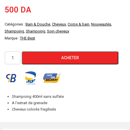
500
DA
Catégories :
Bain & Douche
,
Cheveux
,
Corps & bain
,
Nouveautés
,
Shampoing
,
Shampoing
,
Soin cheveux
Marque :
THE Best
quantité
ACHETER
de
Shampoing
Sans
Sulfate
Cheveux
Shampoing 400ml sans sulfate
Colorés
A l’extrait de grenade
Fragilisés
Cheveux colorés fragilisés
400ml
THE