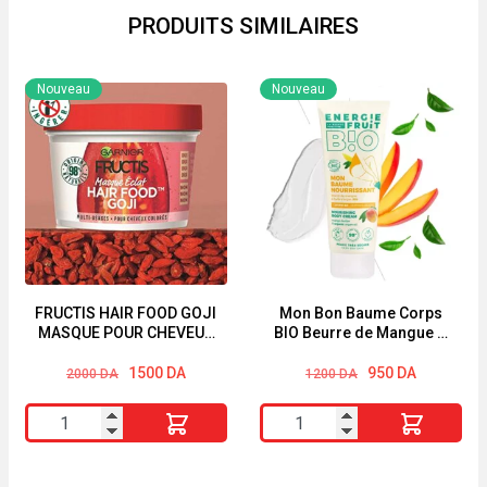
BEST
PRODUITS SIMILAIRES
Nouveau
Nouveau
FRUCTIS HAIR FOOD GOJI
Mon Bon Baume Corps
MASQUE POUR CHEVEUX
BIO Beurre de Mangue &
COLORÉS
Huile d’Argan Energie
Le
Le
Le
Le
Fruit 200ml
1500
DA
950
DA
2000
DA
1200
DA
prix
prix
prix
prix
initial
actuel
initial
actuel
quantité
quantité
était :
est :
était :
est :
2000 DA.
1500 DA.
1200 DA.
950 DA.
de
de
FRUCTIS
Mon