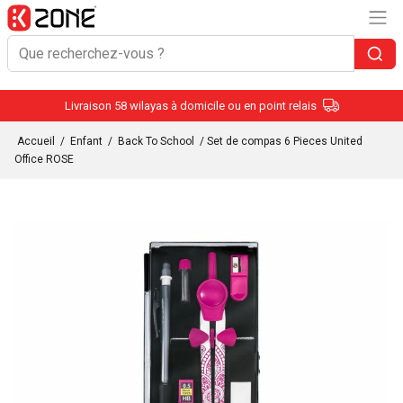
Livraison 58 wilayas à domicile ou en point relais
Accueil
/
Enfant
/
Back To School
/ Set de compas 6 Pieces United
Office ROSE