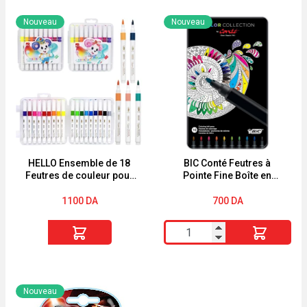
BEBE
de
Nouveau
Nouveau
SHAMPOOING
3
"TRES
Valisettes
DOUX"
Déco
City
36cm
Multicolore
Atmosphera
for
HELLO Ensemble de 18
BIC Conté Feutres à
Feutres de couleur pour
Pointe Fine Boîte en
Kids
le dessin boîte en
Métal de 10
plastique
1100
DA
700
DA
quantité
quantité
de
de
HELLO
BIC
Ensemble
Conté
Nouveau
de
Feutres