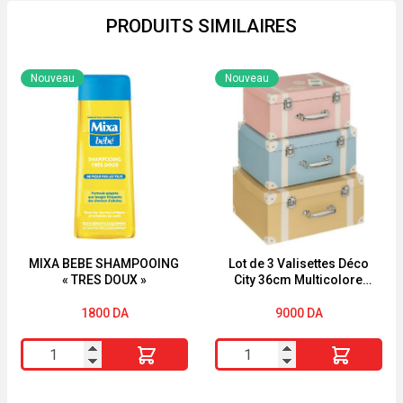
PRODUITS SIMILAIRES
Nouveau
Nouveau
MIXA BEBE SHAMPOOING
Lot de 3 Valisettes Déco
« TRES DOUX »
City 36cm Multicolore
Atmosphera for Kids
1800
DA
9000
DA
quantité
quantité
de
de
MIXA
Lot