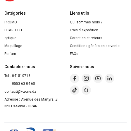
Wars
Catégories
4.8
Liens utils
g
PROMO
Qui sommes nous ?
noir
HIGH-TECH
Frais d'expedition
optique
Garanties et retours
Maquillage
Conditions générales de vente
Parfum
FAQs
Contactez-nous
Suivez-nous
Tel :
041510713
0553 63 04 68
contact@k-zone.dz
Adresse :
Avenue des Martyrs, ZI
N°3 Es-Senia - ORAN