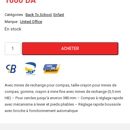
1600
DA
Catégories :
Back To School
,
Enfant
Marque :
United Office
En stock
quantité
ACHETER
de
Set
de
compas
6
Avec mines de rechange pour compas, taille-crayon pour mines de
compas, gomme, crayon à mine fine avec mines de rechange (0,5 mm
Pieces
HB) – Pour cercles jusqu’à environ 380 mm – Compas à réglage rapide
United
avec mécanisme à levier et pieds pliables – Réglage rapide boussole
Office
avec broche à fonctionnement automatique
ROSE