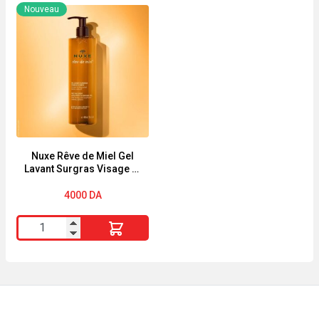
MASQUE
VIDERM
Nouveau
SKINACTIVE
GEL
"JUICY
NETTOYANT
PEEL"
PURIFIANT
"TEINT
150ML
TERNE
"
Nuxe Rêve de Miel Gel
Lavant Surgras Visage et
Corps 400ml
4000
DA
quantité
de
Nuxe
Rêve
de