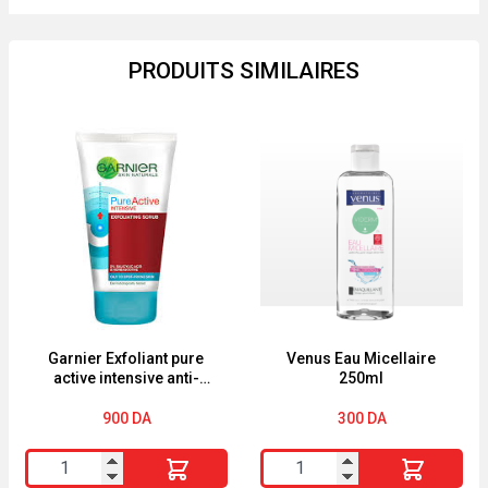
PRODUITS SIMILAIRES
Garnier Exfoliant pure
Venus Eau Micellaire
active intensive anti-
250ml
blackhead
900
DA
300
DA
quantité
quantité