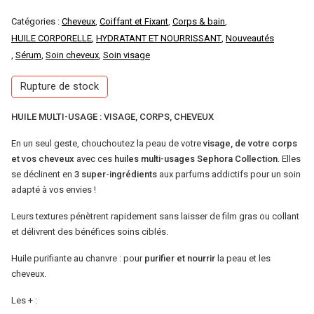
Catégories :
Cheveux
,
Coiffant et Fixant
,
Corps & bain
,
HUILE CORPORELLE
,
HYDRATANT ET NOURRISSANT
,
Nouveautés
,
Sérum
,
Soin cheveux
,
Soin visage
Rupture de stock
HUILE MULTI-USAGE : VISAGE, CORPS, CHEVEUX
En un seul geste, chouchoutez la peau de votre
visage, de votre corps
et vos cheveux
avec ces
huiles multi-usages Sephora Collection
. Elles
se déclinent en
3 super-ingrédients
aux parfums addictifs pour un soin
adapté à vos envies !
Leurs textures pénètrent rapidement sans laisser de film gras ou collant
et délivrent des bénéfices soins ciblés.
Huile purifiante au chanvre : pour
purifier et nourrir
la peau et les
cheveux.
Les + :