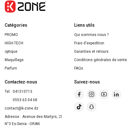
Miel
Gel
Lavant
Catégories
Surgras
Liens utils
Visage
PROMO
Qui sommes nous ?
et
HIGH-TECH
Frais d'expedition
Corps
optique
Garanties et retours
400ml
Maquillage
Conditions générales de vente
Parfum
FAQs
Contactez-nous
Suivez-nous
Tel :
041510713
0553 63 04 68
contact@k-zone.dz
Adresse :
Avenue des Martyrs, ZI
N°3 Es-Senia - ORAN