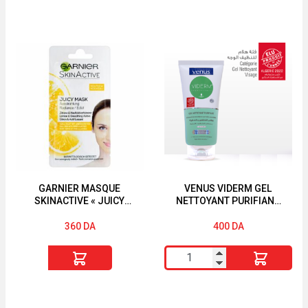
de
de
Garnier
Venus
Exfoliant
Eau
pure
Micellaire
active
250ml
intensive
anti-
blackhead
GARNIER MASQUE
VENUS VIDERM GEL
SKINACTIVE « JUICY
NETTOYANT PURIFIANT
PEEL » « TEINT TERNE «
150ML
360
DA
400
DA
quantité
quantité
de
de
GARNIER
VENUS