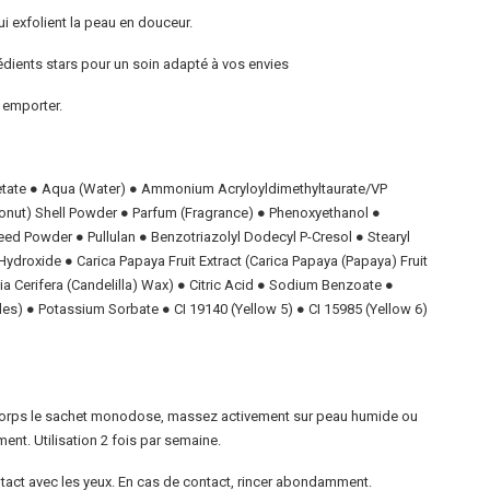
ui exfolient la peau en douceur.
ients stars pour un soin adapté à vos envies
 emporter.
tate ●
Aqua (Water)
●
Ammonium Acryloyldimethyltaurate/VP
onut) Shell Powder ●
Parfum (Fragrance)
●
Phenoxyethanol
●
d Powder ● Pullulan ● Benzotriazolyl Dodecyl P-Cresol ● Stearyl
Hydroxide
● Carica Papaya Fruit Extract (Carica Papaya (Papaya) Fruit
ia Cerifera (Candelilla) Wax) ●
Citric Acid
●
Sodium Benzoate
●
ides) ● Potassium Sorbate ● CI 19140 (Yellow 5) ●
CI 15985
(Yellow 6)
corps le sachet monodose, massez activement sur peau humide ou
nt. Utilisation 2 fois par semaine.
ontact avec les yeux. En cas de contact, rincer abondamment.