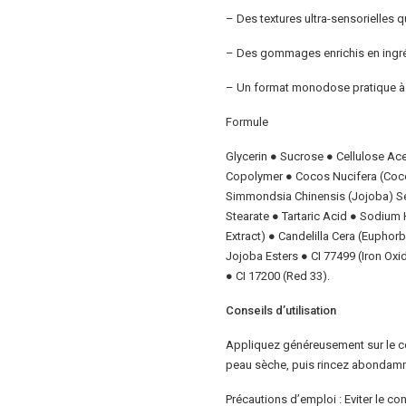
– Des textures ultra-sensorielles q
– Des gommages enrichis en ingréd
– Un format monodose pratique à
Formule
Glycerin
●
Sucrose
●
Cellulose
Ace
Copolymer
● Cocos Nucifera (Coc
Simmondsia Chinensis (Jojoba) See
Stearate ● Tartaric Acid ●
Sodium 
Extract) ● Candelilla Cera (Euphorb
Jojoba Esters ● CI 77499 (Iron Ox
● CI 17200 (Red 33).
Conseils d’utilisation
Appliquez généreusement sur le 
peau sèche, puis rincez abondamme
Précautions d’emploi : Eviter le c