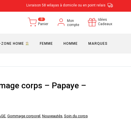
Livraison 58 wilayas à domicile ou en point relais
0
Idées
Mon
Panier
Cadeaux
compte
-ZONE HOME
FEMME
HOMME
MARQUES
age corps – Papaye –
AGE
,
Gommage corporel
,
Nouveautés
,
Soin du corps