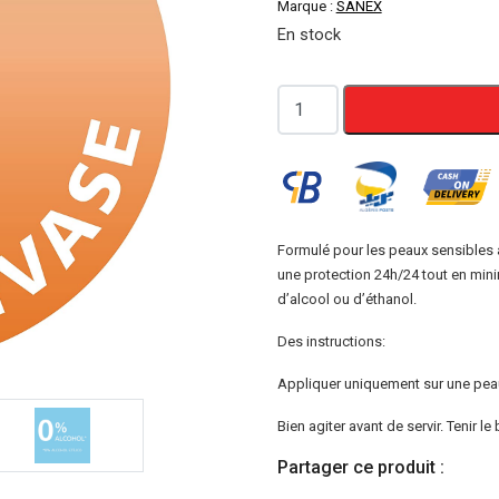
Marque :
SANEX
En stock
quantité
de
Sanex
Dermo
Sensitive
Deodorant
Formulé pour les peaux sensibles
une protection 24h/24 tout en minim
Spray
d’alcool ou d’éthanol.
PH
Balance
Des instructions:
Dermo
Appliquer uniquement sur une peau sa
Bien agiter avant de servir. Tenir l
Partager ce produit :