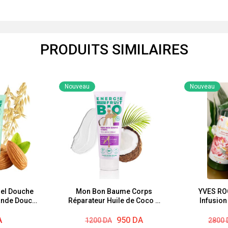
PRODUITS SIMILAIRES
Nouveau
Nouveau
el Douche
Mon Bon Baume Corps
YVES RO
ande Douce
Réparateur Huile de Coco &
Infusion
Beurre de Karité 200 ml
Le
Le
Energie Fruit Bio
Le
Le
A
950
DA
1200
DA
2800