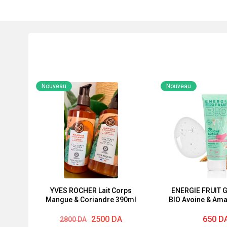
Nouveau
Nouveau
YVES ROCHER Lait Corps
ENERGIE FRUIT G
Mangue & Coriandre 390ml
BIO Avoine & Am
200ml
Le
Le
2500
DA
650
D
2800
DA