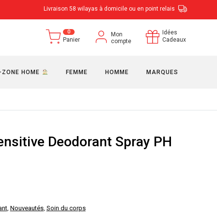
Livraison 58 wilayas à domicile ou en point relais
0
Idées
Mon
Panier
Cadeaux
compte
-ZONE HOME
FEMME
HOMME
MARQUES
nsitive Deodorant Spray PH
ant
,
Nouveautés
,
Soin du corps