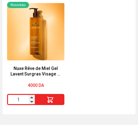
HAIR
Mouthwash
Nouveau
FOOD
Fluoride
GOJI
Coolmint
MASQUE
500ml
POUR
CHEVEUX
COLORÉS
Nuxe Rêve de Miel Gel
Lavant Surgras Visage et
Corps 400ml
4000
DA
quantité
de
Nuxe
Rêve
de