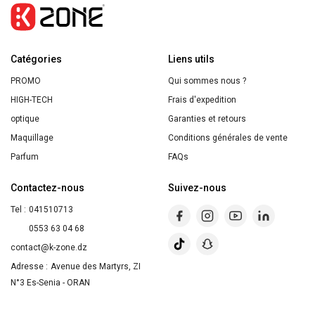
Miel
Gel
Lavant
Catégories
Surgras
Liens utils
Visage
PROMO
Qui sommes nous ?
et
HIGH-TECH
Frais d'expedition
Corps
optique
Garanties et retours
400ml
Maquillage
Conditions générales de vente
Parfum
FAQs
Contactez-nous
Suivez-nous
Tel :
041510713
0553 63 04 68
contact@k-zone.dz
Adresse :
Avenue des Martyrs, ZI
N°3 Es-Senia - ORAN