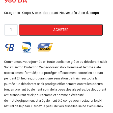
980
DA
Catégories :
Corps & bain
,
deodorant
,
Nouveautés
,
Soin du corps
quantité
ACHETER
de
SANEX
Anti-
Transpirant
Stick
Commencez votre journée en toute confiance grâce au déodorant stick
Sanex Dermo Protector. Ce déodorant stick homme et femme a été
Dermo
spécialement formulé pour protéger efficacement contre les odeurs
Protector
pendant 24 heures, procurant une sensation de fraîcheur toute la
65ml
journée. Ce déodorant stick protège efficacement contre les odeurs,
tout en prenant également soin de la peau des aisselles. Le déodorant
anti-transpirant stick pour femme et homme a été testé
dermatologiquement et a également été conçu pour restaurer le pH
naturel de la peau. Gardez la peau de vos aisselles saine avec Sanex.