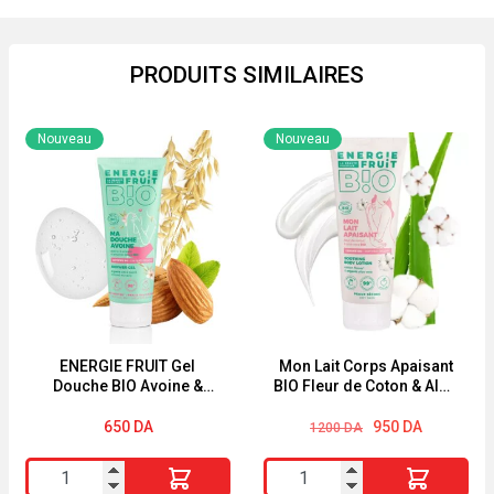
PRODUITS SIMILAIRES
Nouveau
Nouveau
ENERGIE FRUIT Gel
Mon Lait Corps Apaisant
Douche BIO Avoine &
BIO Fleur de Coton & Aloe
Amande Douce 200ml
Vera BIO Energie Fruit
Le
Le
200ml
650
DA
950
DA
1200
DA
prix
prix
initial
actuel
quantité
quantité
était :
est :