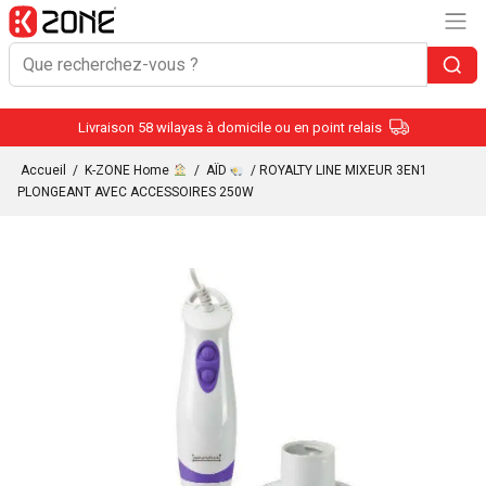
Livraison 58 wilayas à domicile ou en point relais
Accueil
/
K-ZONE Home
/
AÏD
/ ROYALTY LINE MIXEUR 3EN1
PLONGEANT AVEC ACCESSOIRES 250W