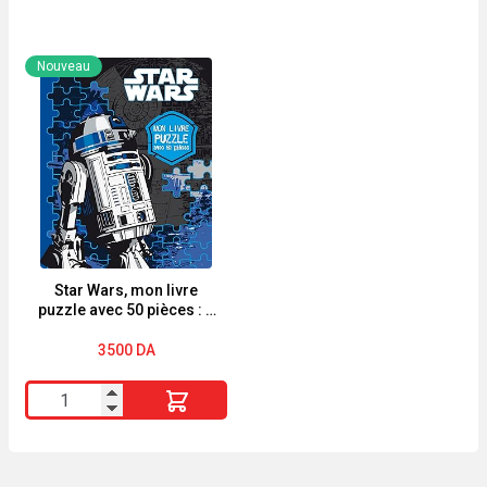
MUSTELA
PAPARAZZI
Sac+
Lunettes
Nouveau
Tapis
Solaire
a
PA
Langer
1055
Naissance
BLACK
édition
Jimmy
choo
Star Wars, mon livre
puzzle avec 50 pièces : 5
puzzles
3500
DA
quantité
de
Star
Wars,