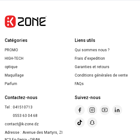
mon
livre
puzzle
avec
Catégories
50
Liens utils
pièces
PROMO
Qui sommes nous ?
:
HIGH-TECH
Frais d'expedition
5
optique
Garanties et retours
puzzles
Maquillage
Conditions générales de vente
Parfum
FAQs
Contactez-nous
Suivez-nous
Tel :
041510713
0553 63 04 68
contact@k-zone.dz
Adresse :
Avenue des Martyrs, ZI