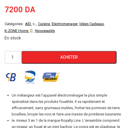
7200
DA
Catégories :
AÏD
,
Cuisine
,
Electromenager
,
Idées Cadeaux
,
K-ZONE Home
,
Nouveautés
En stock
quantité
ACHETER
de
ROYALTY
LINE
MIXEUR
3EN1
Un mélangeur est l’appareil électroménager le plus simple
PLONGEANT
spécialisé dans les produits fouettés. Il va rapidement et
AVEC
efficacement, sans grumeaux inutiles, frotter les pommes de terre
bouillies, broyer les noix et faire une masse de protéines luxuriante.
ACCESSOIRES
le mixeur 3 en 1 de la marque Royalty Line. L’ensemble comprend
250W
un mixeur, un fouet et un mini hachoir. Le corps est en plastique, le