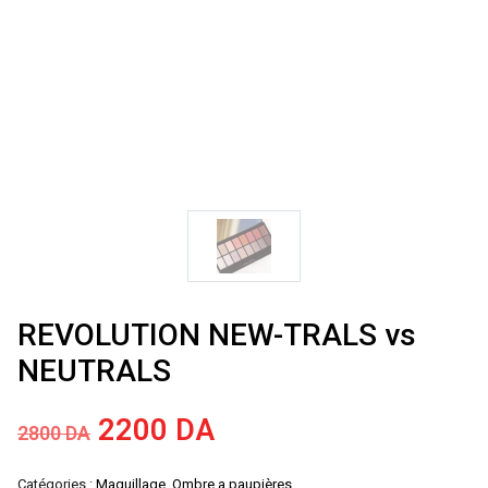
REVOLUTION NEW-TRALS vs
NEUTRALS
Le
Le
2200
DA
2800
DA
prix
prix
Catégories :
Maquillage
,
Ombre a paupières
,