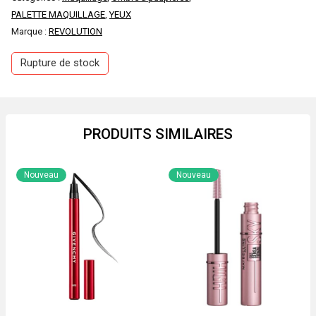
PALETTE MAQUILLAGE
,
YEUX
initial
actuel
Marque :
REVOLUTION
était :
est :
Rupture de stock
2800 DA.
2200 DA.
PRODUITS SIMILAIRES
Nouveau
Nouveau