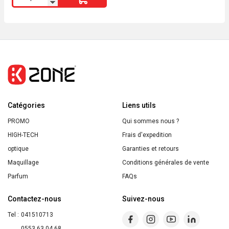
de
Superstay
Active
Wear
22
Correcteur
30H
Catégories
Liens utils
PROMO
Qui sommes nous ?
HIGH-TECH
Frais d'expedition
optique
Garanties et retours
Maquillage
Conditions générales de vente
Parfum
FAQs
Contactez-nous
Suivez-nous
Tel :
041510713
0553 63 04 68