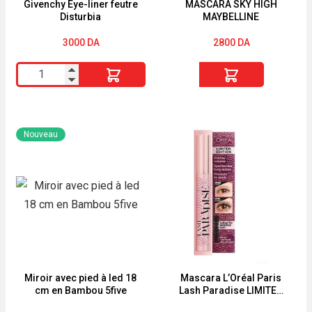
Givenchy Eye-liner feutre
MASCARA SKY HIGH
Disturbia
MAYBELLINE
3000
DA
2800
DA
quantité
quantité
de
de
Givenchy
MASCARA
Eye-
SKY
Nouveau
liner
HIGH
feutre
MAYBELLINE
Disturbia
Miroir avec pied à led 18
Mascara L’Oréal Paris
cm en Bambou 5five
Lash Paradise LIMITED
EDITION