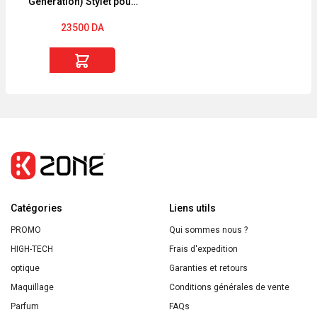
Génération) Stylet pour
iPad – Blanc
(MU8F2CH/A)
23500
DA
quantité
de
Apple
Pencil
(2e
Génération)
Stylet
pour
Catégories
iPad
Liens utils
-
PROMO
Qui sommes nous ?
Blanc
HIGH-TECH
Frais d'expedition
(MU8F2CH/A)
optique
Garanties et retours
Maquillage
Conditions générales de vente
Parfum
FAQs