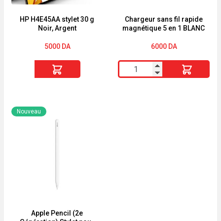
3
adaptateurs,
HP H4E45AA stylet 30 g
Chargeur sans fil rapide
Noir, Argent
magnétique 5 en 1 BLANC
sécurité
enfant,
5000
DA
6000
DA
détection
quantité
quantité
d'ouverture
de
de
de
HP
Chargeur
fenêtre
H4E45AA
sans
et
Nouveau
stylet
fil
beaucoup
30
rapide
d'autres
g
magnétique
fonctions.
Noir,
5
Argent
en
1
BLANC
Apple Pencil (2e