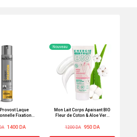
Nouveau
 Provost Laque
Mon Lait Corps Apaisant BIO
onnelle Fixation
Fleur de Coton & Aloe Vera
ert Fixation 300ml
BIO Energie Fruit 200ml
Le
Le
1400
DA
950
DA
DA
1200
DA
prix
prix