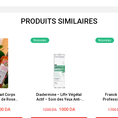
PRODUITS SIMILAIRES
Nouveau
Nouveau
it Corps
Diadermine – Lift+ Végétal
Franck
s de Rose
Actif – Soin des Yeux Anti-
Professi
Rides — Soin Anti-Age -Acide
Souple Exp
Hyaluronique Végétal et
Le
Le
Le
Le
00
DA
1000
DA
1200
DA
1700
Actifs Botaniques 15ml
prix
prix
prix
prix