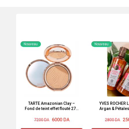
Nouveau
Nouveau
TARTE Amazonian Clay –
YVES ROCHER La
Fond de teint effet flouté 27S
Argan & Pétale
light-medium sand (8 g)
390ml
Le
Le
Le
Le
6000
DA
25
7200
DA
2800
DA
prix
prix
prix
prix