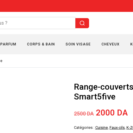
PARFUM
CORPS & BAIN
SOIN VISAGE
CHEVEUX
K
ve
Range-couverts
Smart5five
Le
L
2000
DA
2500
DA
prix
p
Catégories :
Cuisine
,
Faux-cils
,
K-