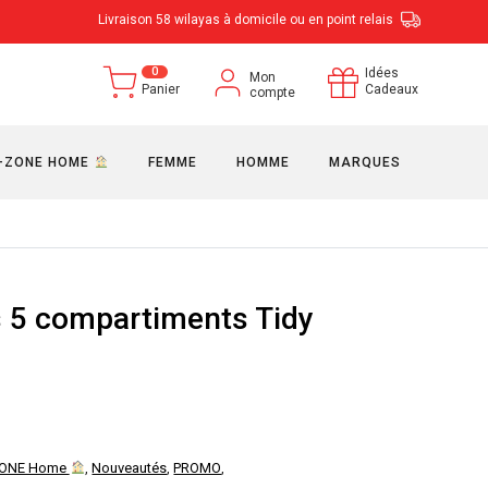
Livraison 58 wilayas à domicile ou en point relais
0
Idées
Mon
Panier
Cadeaux
compte
-ZONE HOME
FEMME
HOMME
MARQUES
 5 compartiments Tidy
e
rix
ZONE Home
,
Nouveautés
,
PROMO
,