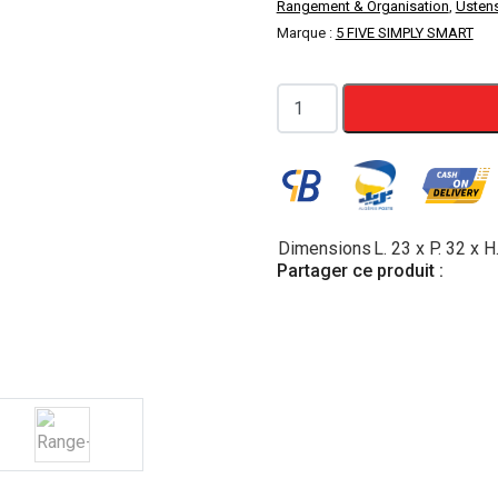
Rangement & Organisation
,
Ustens
initial
a
Marque :
5 FIVE SIMPLY SMART
était :
e
quantité
2500 DA.
2
de
Range-
couverts
5
compartiments
Dimensions
L. 23 x P. 32 x H
Partager ce produit :
Tidy
Smart5five