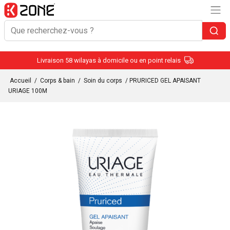
Livraison 58 wilayas à domicile ou en point relais
Accueil
/
Corps & bain
/
Soin du corps
/ PRURICED GEL APAISANT
URIAGE 100M