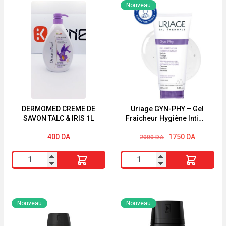
Nouveau
DERMOMED CREME DE
Uriage GYN-PHY – Gel
SAVON TALC & IRIS 1L
Fraîcheur Hygiène Intime
– Muqueuses Sensibles,
Le
Le
200ml
400
DA
1750
DA
2000
DA
prix
prix
initial
actuel
quantité
quantité
était :
est :
2000 DA.
1750 DA.
de
de
DERMOMED
Uriage
CREME
GYN-
Nouveau
Nouveau
DE
PHY
SAVON
-