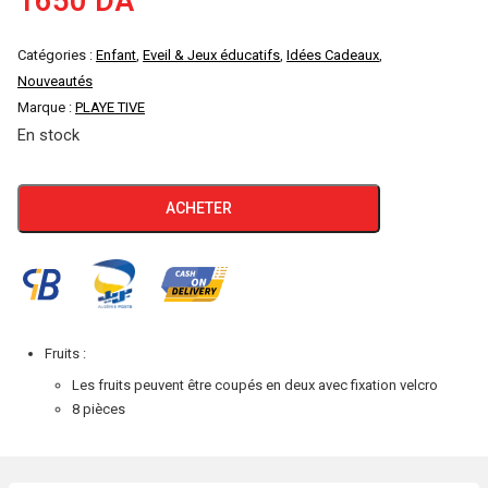
1650
DA
Catégories :
Enfant
,
Eveil & Jeux éducatifs
,
Idées Cadeaux
,
Nouveautés
Marque :
PLAYE TIVE
En stock
quantité
ACHETER
de
PLAYTIVE®
JUNIOR
Aliments
en
Fruits :
bois
Les fruits peuvent être coupés en deux avec fixation velcro
8 pièces