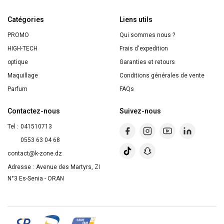
de
Catégories
couleur
Liens utils
pour
PROMO
Qui sommes nous ?
le
HIGH-TECH
Frais d'expedition
dessin
optique
Garanties et retours
boîte
Maquillage
Conditions générales de vente
en
Parfum
FAQs
plastique
Contactez-nous
Suivez-nous
Tel :
041510713
0553 63 04 68
contact@k-zone.dz
Adresse :
Avenue des Martyrs, ZI
N°3 Es-Senia - ORAN