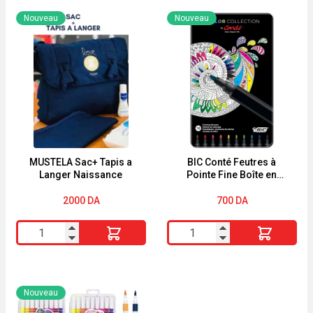
change
masseur
Nouveau
Nouveau
123
à
Mustela
embout
100ml
large
MUSTELA Sac+ Tapis a
BIC Conté Feutres à
Langer Naissance
Pointe Fine Boîte en
Métal de 10
2000
DA
700
DA
quantité
quantité
de
de
MUSTELA
BIC
Sac+
Conté
Nouveau
Tapis
Feutres