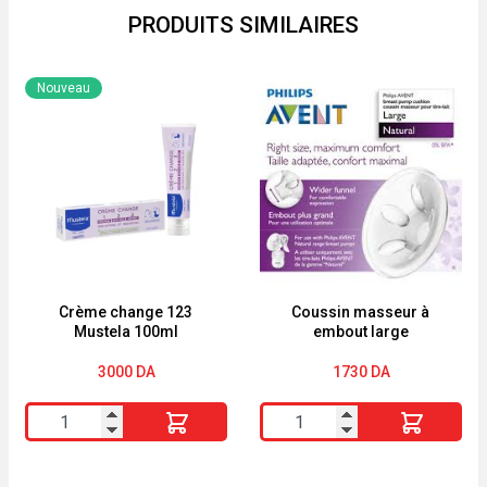
PRODUITS SIMILAIRES
Nouveau
Crème change 123
Coussin masseur à
Mustela 100ml
embout large
3000
DA
1730
DA
quantité
quantité
de
de
Crème
Coussin