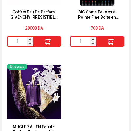
isotherme
Coffret Eau De Parfum
BIC Conté Feutres à
GIVENCHY IRRESISTIBLE
Pointe Fine Boîte en
80ML
Métal de 10
29000
DA
700
DA
quantité
quantité
de
de
Coffret
BIC
Eau
Conté
Nouveau
De
Feutres
Parfum
à
GIVENCHY
Pointe
IRRESISTIBLE
Fine
80ML
Boîte
en
Métal
de
MUGLER ALIEN Eau de