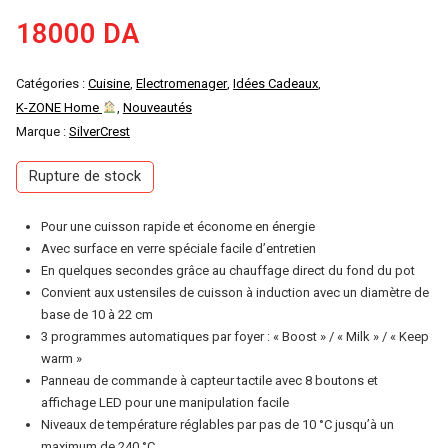
18000
DA
Catégories :
Cuisine
,
Electromenager
,
Idées Cadeaux
,
K-ZONE Home
,
Nouveautés
Marque :
SilverCrest
Rupture de stock
Pour une cuisson rapide et économe en énergie
Avec surface en verre spéciale facile d’entretien
En quelques secondes grâce au chauffage direct du fond du pot
Convient aux ustensiles de cuisson à induction avec un diamètre de
base de 10 à 22 cm
3 programmes automatiques par foyer : « Boost » / « Milk » ​​/ « Keep
warm »
Panneau de commande à capteur tactile avec 8 boutons et
affichage LED pour une manipulation facile
Niveaux de température réglables par pas de 10 °C jusqu’à un
maximum de 240 °C