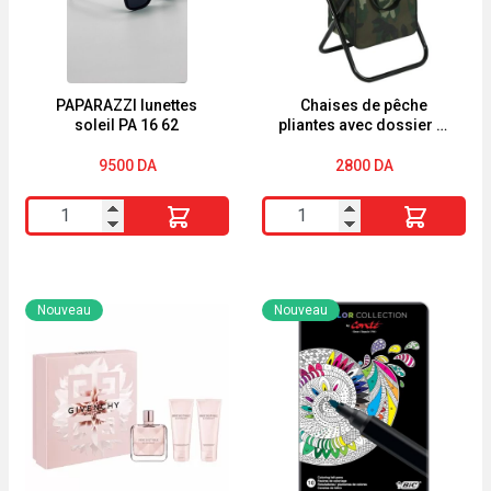
PAPARAZZI lunettes
Chaises de pêche
soleil PA 16 62
pliantes avec dossier et
sac isotherme
9500
DA
2800
DA
quantité
quantité
de
de
PAPARAZZI
Chaises
lunettes
de
Nouveau
Nouveau
soleil
pêche
PA
pliantes
16
avec
62
dossier
et
sac