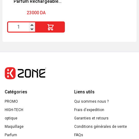
Parfum Rechargeable
10
90ml
23000
DA
quantité
de
MUGLER
ALIEN
Eau
de
Parfum
Rechargeable
Catégories
90ml
Liens utils
PROMO
Qui sommes nous ?
HIGH-TECH
Frais d'expedition
optique
Garanties et retours
Maquillage
Conditions générales de vente
Parfum
FAQs