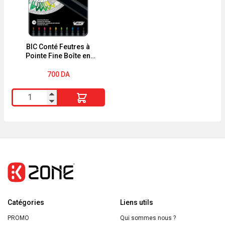
env.
Ultra
85
Doux
cm
250ml
BIC Conté Feutres à
Pointe Fine Boîte en
Métal de 10
700
DA
quantité
de
BIC
Conté
Feutres
à
Pointe
Fine
Catégories
Boîte
Liens utils
en
PROMO
Qui sommes nous ?