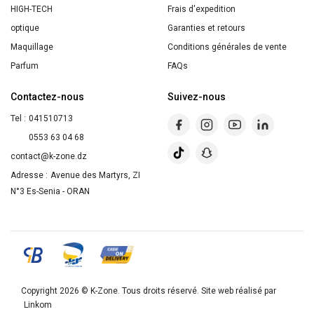
Métal
HIGH-TECH
Frais d'expedition
de
optique
Garanties et retours
10
Maquillage
Conditions générales de vente
Parfum
FAQs
Contactez-nous
Suivez-nous
Tel :
041510713
0553 63 04 68
contact@k-zone.dz
Adresse :
Avenue des Martyrs, ZI
N°3 Es-Senia - ORAN
Copyright 2026 ©
K-Zone
. Tous droits réservé. Site web réalisé par
Linkom