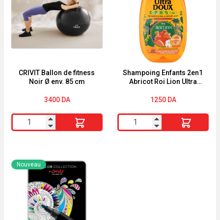
BIO
Langer
Fleur
Naissance
de
Coton
&
Aloe
CRIVIT Ballon de fitness
Shampoing Enfants 2en1
Noir Ø env. 85 cm
Abricot Roi Lion Ultra
Vera
Doux 250ml
BIO
3400
DA
1250
DA
Energie
quantité
quantité
Fruit
de
de
200ml
CRIVIT
Shampoing
Ballon
Enfants
Nouveau
de
2en1
fitness
Abricot
Noir
Roi
Ø
Lion