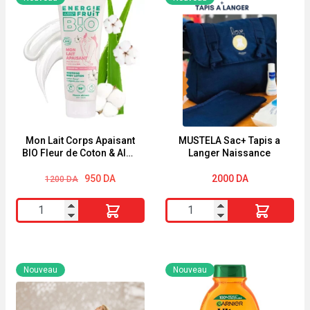
Mon Lait Corps Apaisant
MUSTELA Sac+ Tapis a
BIO Fleur de Coton & Aloe
Langer Naissance
Vera BIO Energie Fruit
Le
Le
200ml
950
DA
2000
DA
1200
DA
prix
prix
initial
actuel
quantité
quantité
était :
est :
1200 DA.
950 DA.
de
de
Mon
MUSTELA
Lait
Sac+
Nouveau
Nouveau
Corps
Tapis
Apaisant
a