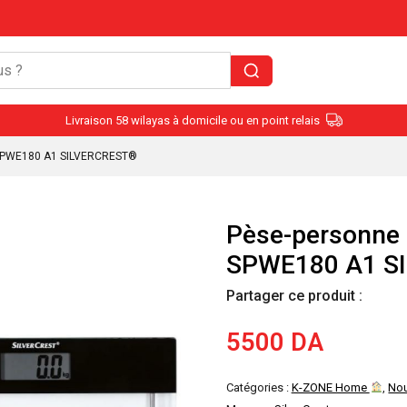
Livraison 58 wilayas à domicile ou en point relais
l SPWE180 A1 SILVERCREST®
Pèse-personne 1
SPWE180 A1 S
Partager ce produit :
5500
DA
Catégories :
K-ZONE Home
,
No