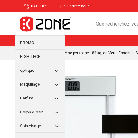
041510713
Ecrivez-nous
PROMO
Accueil
/
Nouveautés
/ Pèse-personne 180 kg, en Verre Essentia
HIGH-TECH
optique
Maquillage
Parfum
Corps & bain
Soin visage