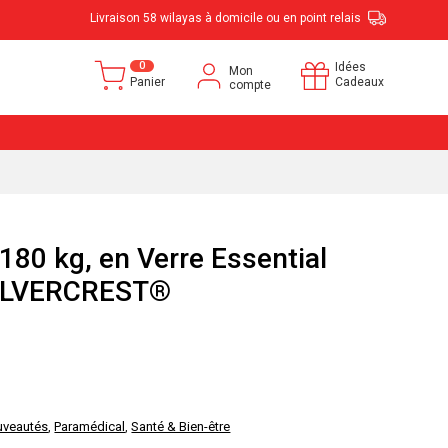
Livraison 58 wilayas à domicile ou en point relais
0
Idées
Mon
Panier
Cadeaux
compte
80 kg, en Verre Essential
ILVERCREST®
uveautés
,
Paramédical
,
Santé & Bien-être