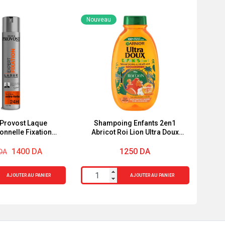
Nouveau
 Provost Laque
Shampoing Enfants 2en1
onnelle Fixation
Abricot Roi Lion Ultra Doux
rt Fixation 300ml
250ml
1400
DA
1250
DA
DA
l
quantité
AJOUTER AU PANIER
AJOUTER AU PANIER
de
DA.
DA.
Shampoing
Enfants