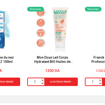
Nouveau
Nouveau
ne du nez
Mon Doux Lait Corps
Franck
EZ 100ml
Hydratant BIO Huiles de
Professi
Monoï & Macadamia 200ml
Forte Expe
Energie Fruit
Le
Le
A
1200
DA
1700
prix
prix
initial
actue
quantité
quantité
R AU PANIER
AJOUTER AU PANIER
était :
est :
de
de
1700 
1400 
Mon
Franck
Doux
Provost