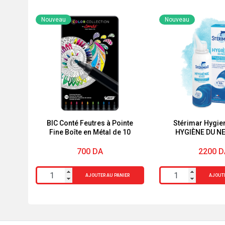
Nouveau
Nouveau
BIC Conté Feutres à Pointe
Stérimar Hygie
Fine Boîte en Métal de 10
HYGIÈNE DU N
700
DA
2200
D
quantité
quantité
AJOUTER AU PANIER
AJOUTE
de
de
BIC
Stérimar
Conté
Hygiene