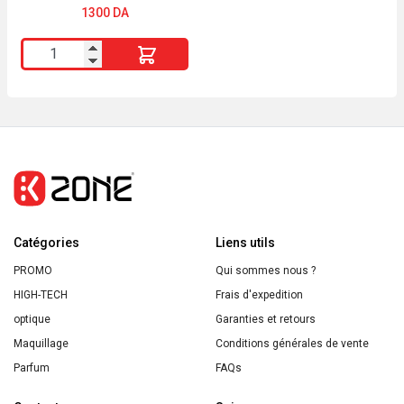
1300
DA
quantité
de
The
Best
BLACK
IS
BLACK*Vintage
Vinyl
Catégories
Liens utils
PROMO
Qui sommes nous ?
HIGH-TECH
Frais d'expedition
optique
Garanties et retours
Maquillage
Conditions générales de vente
Parfum
FAQs