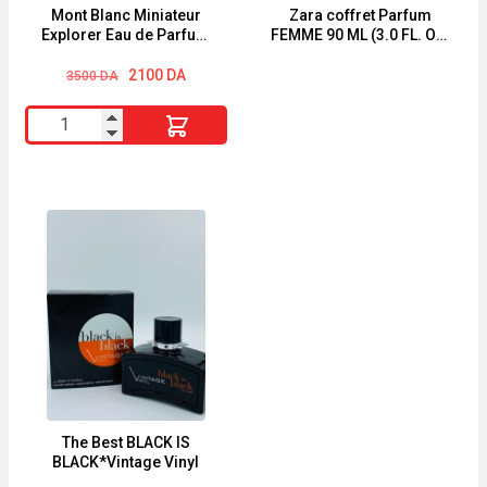
4,5ml
Mont Blanc Miniateur
Zara coffret Parfum
Explorer Eau de Parfum
FEMME 90 ML (3.0 FL. OZ)
Homme 4.5Ml
+ NUIT 90 ML (3.0 FL. OZ)
Le
Le
2100
DA
3500
DA
prix
prix
initial
actuel
quantité
était :
est :
3500 DA.
2100 DA.
de
Mont
Blanc
Miniateur
Explorer
Eau
de
Parfum
Homme
4.5Ml
The Best BLACK IS
BLACK*Vintage Vinyl