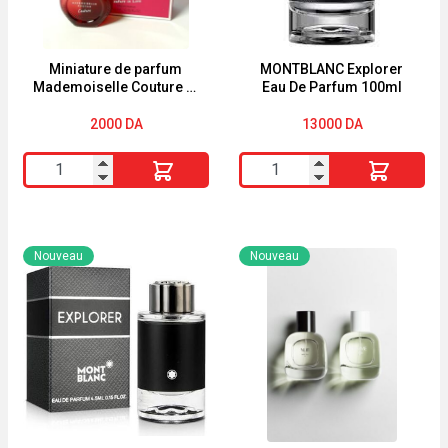
Miniature de parfum
MONTBLANC Explorer
Mademoiselle Couture in
Eau De Parfum 100ml
Love de Rochas 4,5ml
2000
DA
13000
DA
quantité
quantité
de
de
Miniature
MONTBLANC
de
Explorer
Nouveau
Nouveau
parfum
Eau
Mademoiselle
De
Couture
Parfum
in
100ml
Love
de
Rochas