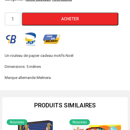
quantité
ACHETER
de
Papier
cadeau
étoiles
Un rouleau de papier cadeau motifs Noël
Dimensions: 5 mètres
Marque allemande Melinera
PRODUITS SIMILAIRES
Nouveau
Nouveau