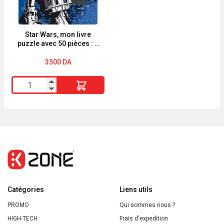
en
sac
Métal
isotherme
de
Star Wars, mon livre
puzzle avec 50 pièces : 5
10
puzzles
3500
DA
quantité
de
Star
Wars,
mon
livre
puzzle
avec
Catégories
50
Liens utils
pièces
PROMO
Qui sommes nous ?
:
HIGH-TECH
Frais d'expedition