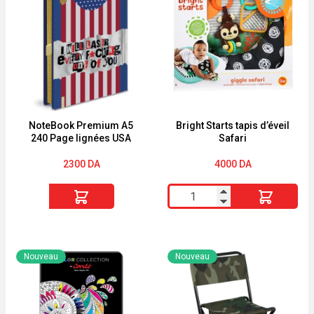
NoteBook Premium A5
Bright Starts tapis d’éveil
240 Page lignées USA
Safari
2300
DA
4000
DA
quantité
quantité
de
de
NoteBook
Bright
Premium
Starts
Nouveau
Nouveau
A5
tapis
240
d'éveil
Page
Safari