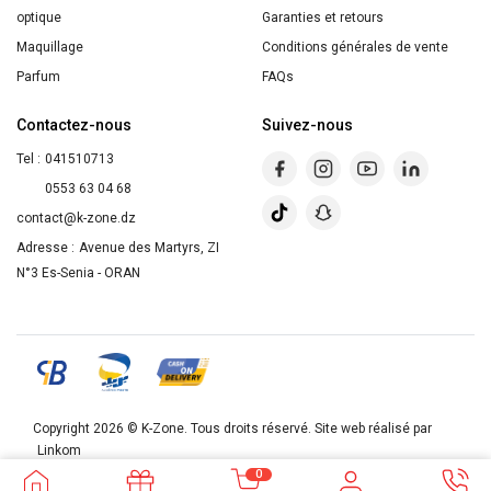
5
optique
Garanties et retours
puzzles
Maquillage
Conditions générales de vente
Parfum
FAQs
Contactez-nous
Suivez-nous
Tel :
041510713
0553 63 04 68
contact@k-zone.dz
Adresse :
Avenue des Martyrs, ZI
N°3 Es-Senia - ORAN
Copyright 2026 ©
K-Zone
. Tous droits réservé. Site web réalisé par
Linkom
0