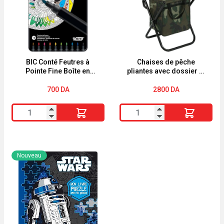
lignées
USA
BIC Conté Feutres à
Chaises de pêche
Pointe Fine Boîte en
pliantes avec dossier et
Métal de 10
sac isotherme
700
DA
2800
DA
quantité
quantité
de
de
BIC
Chaises
Conté
de
Nouveau
Feutres
pêche
à
pliantes
Pointe
avec
Fine
dossier
Boîte
et