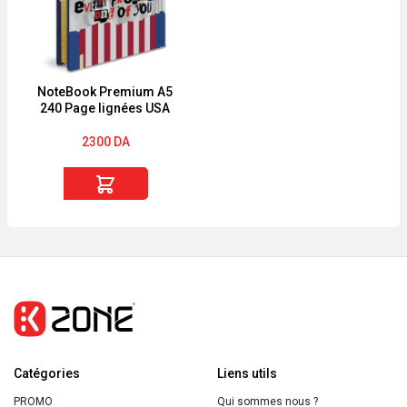
et
édition
sac
Jimmy
isotherme
choo
NoteBook Premium A5
240 Page lignées USA
2300
DA
quantité
de
NoteBook
Premium
A5
240
Page
lignées
Catégories
USA
Liens utils
PROMO
Qui sommes nous ?