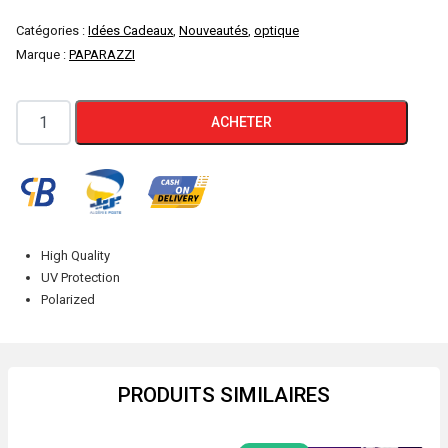
Catégories :
Idées Cadeaux
,
Nouveautés
,
optique
Marque :
PAPARAZZI
quantité
ACHETER
de
PAPARAZZI
Lunettes
Solaire
PA
High Quality
1055
UV Protection
Silver
Polarized
Polarized
PRODUITS SIMILAIRES