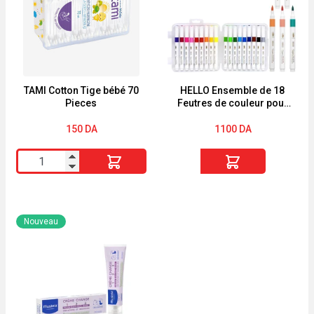
TAMI Cotton Tige bébé 70
HELLO Ensemble de 18
Pieces
Feutres de couleur pour
le dessin boîte en
plastique
150
DA
1100
DA
quantité
quantité
de
de
TAMI
HELLO
Cotton
Ensemble
Nouveau
Tige
de
bébé
18
70
Feutres
Pieces
de
couleur