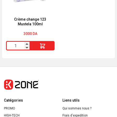
pour
le
dessin
Crème change 123
Mustela 100ml
boîte
en
3000
DA
plastique
quantité
de
Crème
change
123
Mustela
100ml
Catégories
Liens utils
PROMO
Qui sommes nous ?
HIGH-TECH
Frais d'expedition