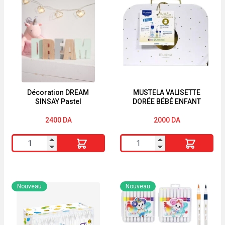
Décoration DREAM
MUSTELA VALISETTE
SINSAY Pastel
DORÉE BÉBÉ ENFANT
2400
DA
2000
DA
quantité
quantité
de
de
Décoration
MUSTELA
DREAM
VALISETTE
Nouveau
Nouveau
SINSAY
DORÉE
Pastel
BÉBÉ
ENFANT