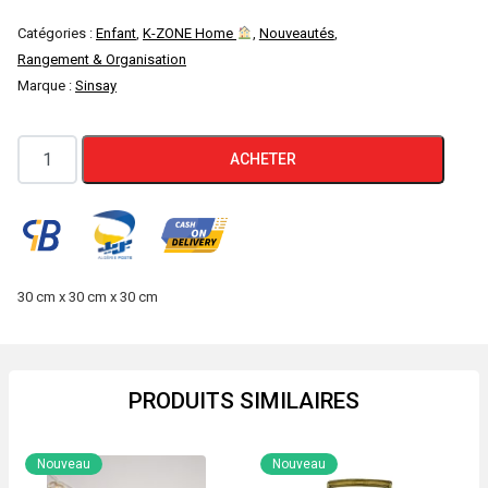
Catégories :
Enfant
,
K-ZONE Home
,
Nouveautés
,
Rangement & Organisation
Marque :
Sinsay
quantité
ACHETER
de
Panier
de
Rangement
DINO
30 cm x 30 cm x 30 cm
SINSAY
PRODUITS SIMILAIRES
Nouveau
Nouveau