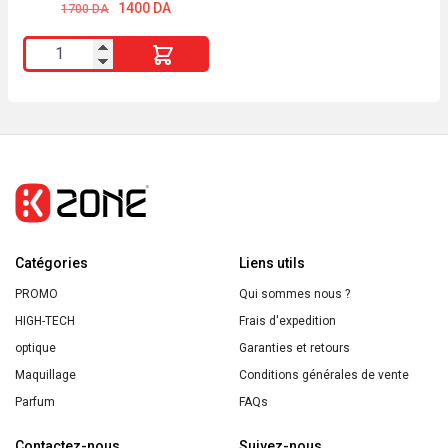
medium
Le
Le
300ml
1400
DA
1700
DA
prix
prix
sand
initial
actuel
quantité
était :
est :
(8
1700 DA.
1400 DA.
de
g)
Franck
Provost
Laque
Professionnelle
Fixation
Souple
Catégories
Expert
Liens utils
Fixation
PROMO
Qui sommes nous ?
300ml
HIGH-TECH
Frais d'expedition
optique
Garanties et retours
Maquillage
Conditions générales de vente
Parfum
FAQs
Contactez-nous
Suivez-nous