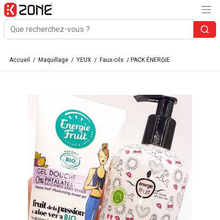
Accueil
/
Maquillage
/
YEUX
/
Faux-cils
/ PACK ÉNERGIE