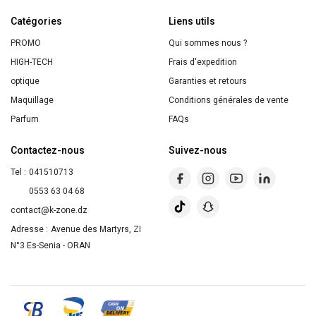
ACTIVE
Catégories
"CHARBON
Liens utils
VÉGÉTAL"
PROMO
Qui sommes nous ?
HIGH-TECH
Frais d'expedition
optique
Garanties et retours
Maquillage
Conditions générales de vente
Parfum
FAQs
Contactez-nous
Suivez-nous
Tel :
041510713
0553 63 04 68
contact@k-zone.dz
Adresse :
Avenue des Martyrs, ZI
N°3 Es-Senia - ORAN