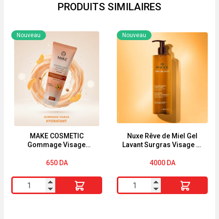
PRODUITS SIMILAIRES
Nouveau
Nouveau
MAKE COSMETIC
Nuxe Rêve de Miel Gel
Gommage Visage
Lavant Surgras Visage et
Hydratant ABRICOT Peau
Corps 400ml
Sèches
650
DA
4000
DA
quantité
quantité
de
de
MAKE
Nuxe