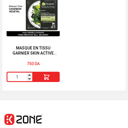
Viderm
Fermeté
P+
Jour
-
Peaux
Tous
Matures
Types
Huile
de
d’Argan
Peaux
Collagène
MASQUE EN TISSU
GARNIER SKIN ACTIVE
-
végétal
« CHARBON VÉGÉTAL »
150
Précieux
750
DA
Ml
Argan
quantité
SO
de
BiO
MASQUE
EN
TISSU
GARNIER
SKIN