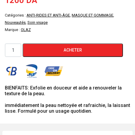
1200
DA
Catégories :
ANTI-RIDES ET ANTI-ÂGE
,
MASQUE ET GOMMAGE
,
Nouveautés
,
Soin visage
Marque :
OLAZ
quantité
ACHETER
de
Olaz
Regenerist
Nettoyant
Visage
BIENFAITS: Exfolie en douceur et aide a renouveler la
texture de la peau.
Anti-
Âge
immédiatement la peau nettoyée et rafraichie, la laissant
lisse. Formulé pour un usage quotidien.
150
ml