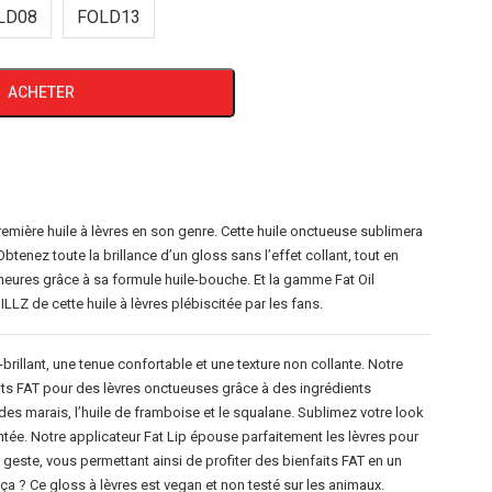
LD08
FOLD13
ACHETER
remière huile à lèvres en son genre. Cette huile onctueuse sublimera
btenez toute la brillance d’un gloss sans l’effet collant, tout en
 heures grâce à sa formule huile-bouche. Et la gamme Fat Oil
ILLZ de cette huile à lèvres plébiscitée par les fans.
ra-brillant, une tenue confortable et une texture non collante. Notre
its FAT pour des lèvres onctueuses grâce à des ingrédients
es marais, l’huile de framboise et le squalane. Sublimez votre look
eintée. Notre applicateur Fat Lip épouse parfaitement les lèvres pour
geste, vous permettant ainsi de profiter des bienfaits FAT en un
t ça ? Ce gloss à lèvres est vegan et non testé sur les animaux.