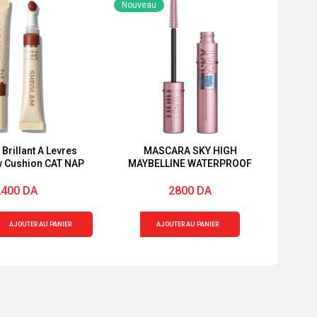
Nouveau
rillant A Levres
MASCARA SKY HIGH
ow Cushion CAT NAP
MAYBELLINE WATERPROOF
2400
DA
2800
DA
quantité
AJOUTER AU PANIER
AJOUTER AU PANIER
de
MASCARA
SKY
HIGH
MAYBELLINE