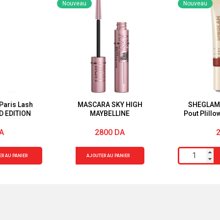
Nouveau
Nouveau
Paris Lash
MASCARA SKY HIGH
SHEGLAM B
D EDITION
MAYBELLINE
Pout PIill
A
2800
DA
quantité
quantité
R AU PANIER
AJOUTER AU PANIER
de
de
MASCARA
SHEGLAM
SKY
Brillant
HIGH
A
MAYBELLINE
Levres