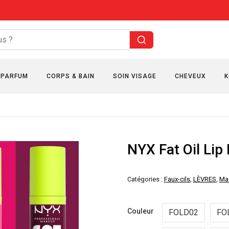
PARFUM
CORPS & BAIN
SOIN VISAGE
CHEVEUX
K
NYX Fat Oil Lip 
Catégories :
Faux-cils
,
LÈVRES
,
Maq
Couleur
FOLD02
FO