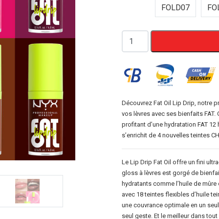
FOLD07
FO
quantité
de
NYX
Fat
Oil
Lip
Découvrez Fat Oil Lip Drip, notre p
vos lèvres avec ses bienfaits FAT. O
Drip
profitant d’une hydratation FAT 12
4.8ml
s’enrichit de 4 nouvelles teintes CH
Le Lip Drip Fat Oil offre un fini ult
gloss à lèvres est gorgé de bienfa
hydratants comme l’huile de mûre d
avec 18 teintes flexibles d’huile t
une couvrance optimale en un seul 
seul geste. Et le meilleur dans tou