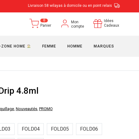
Livraison 58 wilayas à domicile ou en point relais
0
Idées
Mon
Panier
Cadeaux
compte
-ZONE HOME
FEMME
HOMME
MARQUES
Drip 4.8ml
uillage
,
Nouveautés
,
PROMO
LD03
FOLD04
FOLD05
FOLD06