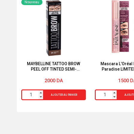
Nouveau
MAYBELLINE TATTOO BROW
Mascara L’Oréal 
PEEL OFF TINTED SEMI-
Paradise LIMITE
PERMANENT EYEBROWS
MEDIUM BROWN
2000
DA
1500
D
quantité
quantité
AJOUTER AU PANIER
AJOUTE
de
de
MAYBELLINE
Mascara
TATTOO
L'Oréal
BROW
Paris
PEEL
Lash