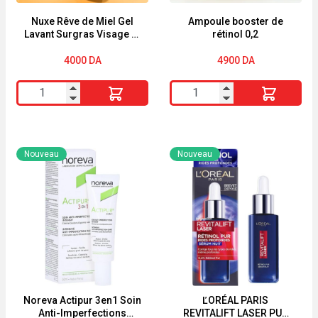
Nuxe Rêve de Miel Gel
Ampoule booster de
Lavant Surgras Visage et
rétinol 0,2
Corps 400ml
4000
DA
4900
DA
quantité
quantité
de
de
Nuxe
Ampoule
Rêve
booster
Nouveau
Nouveau
de
de
Miel
rétinol
Gel
0,2
Lavant
Surgras
Visage
et
Corps
Noreva Actipur 3en1 Soin
ĽORÉAL PARIS
Anti-Imperfections
REVITALIFT LASER PUR