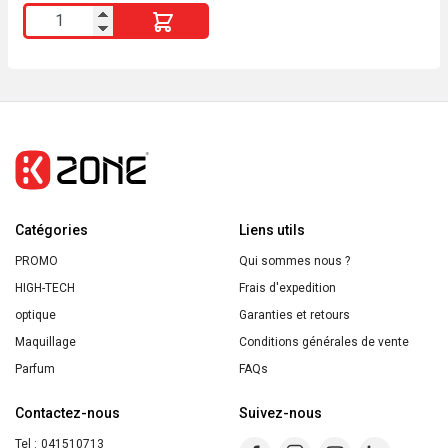
quantité
de
CALLIDERM
Gommage
Exfoliant
Gourmand
Cerise
ALL
Catégories
SKIN
Liens utils
PROMO
Qui sommes nous ?
HIGH-TECH
Frais d'expedition
optique
Garanties et retours
Maquillage
Conditions générales de vente
Parfum
FAQs
Contactez-nous
Suivez-nous
Tel :
041510713