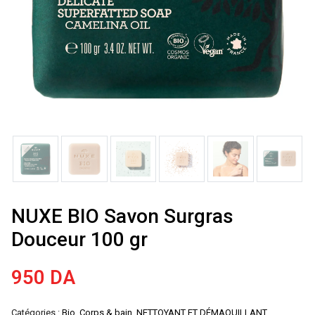
NUXE BIO Savon Surgras
Douceur 100 gr
950
DA
Catégories :
Bio
,
Corps & bain
,
NETTOYANT ET DÉMAQUILLANT
,