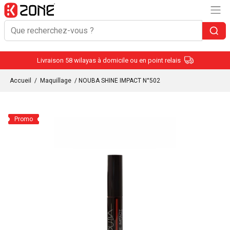
Livraison 58 wilayas à domicile ou en point relais
Accueil
/
Maquillage
/ NOUBA SHINE IMPACT N°502
Promo