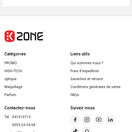
MASCARA
SKY
HIGH
MAYBELLINE
Catégories
Liens utils
PROMO
Qui sommes nous ?
HIGH-TECH
Frais d'expedition
optique
Garanties et retours
Maquillage
Conditions générales de vente
Parfum
FAQs
Contactez-nous
Suivez-nous
Tel :
041510713
0553 63 04 68