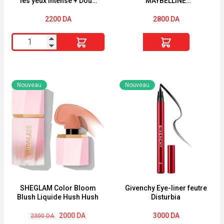
les yeux Intense + Doux
MAYBELLINE
waterproof
WATERPROOF
2200
DA
2800
DA
quantité
quantité
de
de
SEPHORA
MASCARA
Crayon
SKY
Nouveau
Nouveau
pour
HIGH
les
MAYBELLINE
yeux
WATERPROOF
Intense
+
Doux
waterproof
SHEGLAM Color Bloom
Givenchy Eye-liner feutre
Blush Liquide Hush Hush
Disturbia
Le
Le
2000
DA
3000
DA
2300
DA
prix
prix