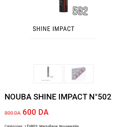
NOUBA SHINE IMPACT N°502
Le
Le
600
DA
800
DA
prix
prix
Catégories :
LÈVRES
,
Maquillage
,
Nouveautés