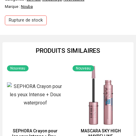
Marque :
Nouba
initial
actuel
Rupture de stock
était :
est :
800 DA.
600 DA.
PRODUITS SIMILAIRES
Nouveau
Nouveau
SEPHORA Crayon pour
MASCARA SKY HIGH