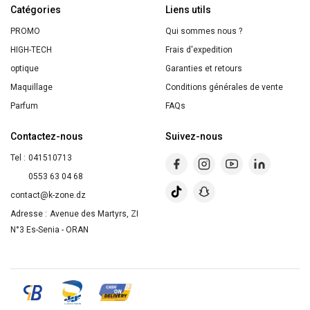
Catégories
BLACK
Liens utils
SERUM
PROMO
Qui sommes nous ?
BOURJOIS
HIGH-TECH
Frais d'expedition
optique
Garanties et retours
Maquillage
Conditions générales de vente
Parfum
FAQs
Contactez-nous
Suivez-nous
Tel :
041510713
0553 63 04 68
contact@k-zone.dz
Adresse :
Avenue des Martyrs, ZI
N°3 Es-Senia - ORAN