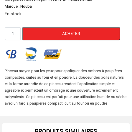
Marque :
Nouba
initial
actuel
En stock
était :
est :
quantité
ACHETER
800 DA.
600 DA.
de
Nouba
BRUSH
N°12
Pinceau moyen pour les yeux pour appliquer des ombres à paupières
compactes, cuites au four et en poudre. La douceur des poils naturels
et la forme arrondie de ce pinceau rendent l’application simple et
agréable et permettent un ombrage et une couverture extrêmement
polyvalents. Ce pinceau est parfait pour une utilisation humide ou sèche
avec un fard à paupières compact, cuit au four ou en poudre
PRODUITS SIMILAIRES