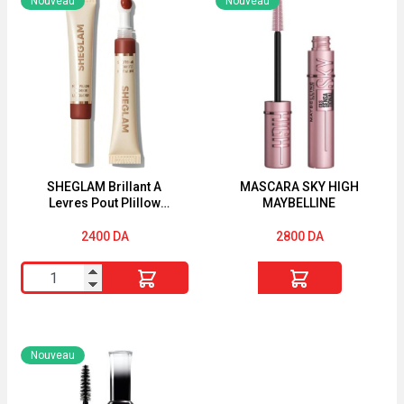
Nouveau
Nouveau
A
pied
Levres
à
Pout
led
PIillow
18
Cushion
cm
K.O.
en
Bambou
5five
SHEGLAM Brillant A
MASCARA SKY HIGH
Levres Pout PIillow
MAYBELLINE
Cushion CAT NAP
2400
DA
2800
DA
quantité
quantité
de
de
SHEGLAM
MASCARA
Brillant
SKY
Nouveau
A
HIGH
Levres
MAYBELLINE