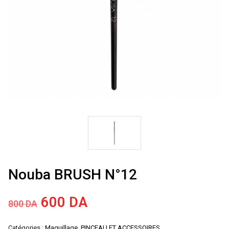
Nouba BRUSH N°12
Le
Le
600
DA
800
DA
prix
prix
Catégories :
Maquillage
,
PINCEAU ET ACCESSOIRES