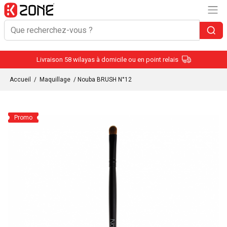
Livraison 58 wilayas à domicile ou en point relais
Accueil
/
Maquillage
/ Nouba BRUSH N°12
Promo