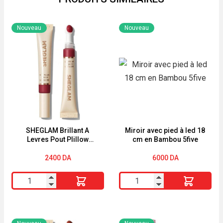
Nouveau
Nouveau
SHEGLAM Brillant A
Miroir avec pied à led 18
Levres Pout PIillow
cm en Bambou 5five
Cushion K.O.
2400
DA
6000
DA
quantité
quantité
de
de
SHEGLAM
Miroir
Brillant
avec