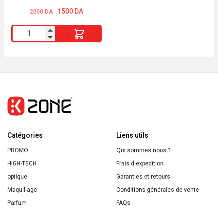
COLORÉS
200ml
Le
Le
1500
DA
2000
DA
prix
prix
Energie
initial
actuel
quantité
était :
est :
Fruit
2000 DA.
1500 DA.
de
FRUCTIS
HAIR
FOOD
GOJI
MASQUE
POUR
Catégories
CHEVEUX
Liens utils
COLORÉS
PROMO
Qui sommes nous ?
HIGH-TECH
Frais d'expedition
optique
Garanties et retours
Maquillage
Conditions générales de vente
Parfum
FAQs