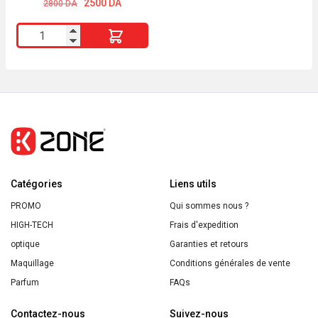
Le
Le
2500
DA
2800
DA
prix
prix
initial
actuel
quantité
était :
est :
2800 DA.
2500 DA.
de
YVES
ROCHER
Lait
Corps
Algue
Sauvage
Catégories
&
Liens utils
Criste
PROMO
Qui sommes nous ?
Marine
HIGH-TECH
Frais d'expedition
390ml
optique
Garanties et retours
Maquillage
Conditions générales de vente
Parfum
FAQs
Contactez-nous
Suivez-nous