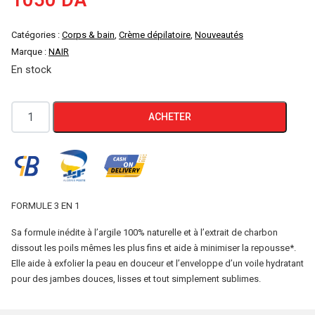
1050
DA
Catégories :
Corps & bain
,
Crème dépilatoire
,
Nouveautés
Marque :
NAIR
En stock
quantité
ACHETER
de
NAIR
Masque
dépilatoire
Charbon
FORMULE 3 EN 1
Jambes
Sa formule inédite à l’argile 100% naturelle et à l’extrait de charbon
Sublimes
dissout les poils mêmes les plus fins et aide à minimiser la repousse*.
3en1
Elle aide à exfolier la peau en douceur et l’enveloppe d’un voile hydratant
pour des jambes douces, lisses et tout simplement sublimes.
180ml
MAXI