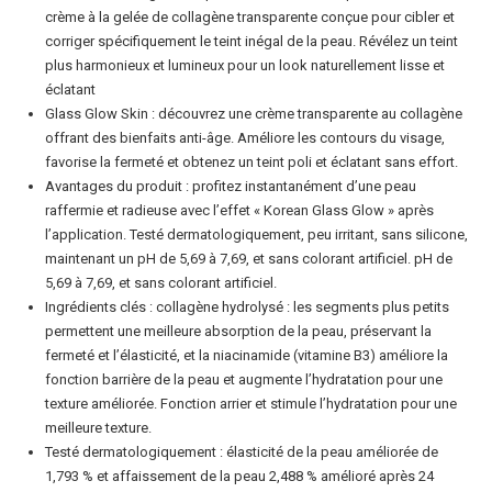
gelée
crème à la gelée de collagène transparente conçue pour cibler et
de
corriger spécifiquement le teint inégal de la peau. Révélez un teint
plus harmonieux et lumineux pour un look naturellement lisse et
collagène
éclatant
-
Glass Glow Skin : découvrez une crème transparente au collagène
Niacinamide
offrant des bienfaits anti-âge. Améliore les contours du visage,
et
favorise la fermeté et obtenez un teint poli et éclatant sans effort.
Avantages du produit : profitez instantanément d’une peau
collagène
raffermie et radieuse avec l’effet « Korean Glass Glow » après
hydrolysé
l’application. Testé dermatologiquement, peu irritant, sans silicone,
lyophilisé
maintenant un pH de 5,69 à 7,69, et sans colorant artificiel. pH de
-
5,69 à 7,69, et sans colorant artificiel.
Ingrédients clés : collagène hydrolysé : les segments plus petits
Augmente
permettent une meilleure absorption de la peau, préservant la
l'hydratation
fermeté et l’élasticité, et la niacinamide (vitamine B3) améliore la
de
fonction barrière de la peau et augmente l’hydratation pour une
la
texture améliorée. Fonction arrier et stimule l’hydratation pour une
barrière
meilleure texture.
Testé dermatologiquement : élasticité de la peau améliorée de
de
1,793 % et affaissement de la peau 2,488 % amélioré après 24
la