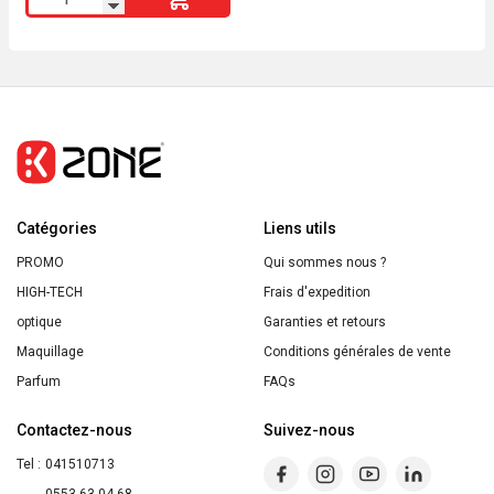
de
Noreva
Actipur
3en1
Soin
Anti-
Imperfections
Catégories
Correcteur
Liens utils
Intensif
PROMO
Qui sommes nous ?
30
HIGH-TECH
Frais d'expedition
ml
optique
Garanties et retours
Maquillage
Conditions générales de vente
Parfum
FAQs
Contactez-nous
Suivez-nous
Tel :
041510713