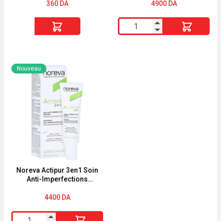
360
DA
4900
DA
quantité
quantité
de
de
GARNIER
Ampoule
MASQUE
booster
Nouveau
SKINACTIVE
de
"JUICY
rétinol
PEEL"
0,2
"TEINT
TERNE
"
Noreva Actipur 3en1 Soin
Anti-Imperfections
Correcteur Intensif 30 ml
4400
DA
quantité