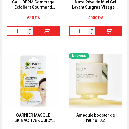
CALLIDERM Gommage
Nuxe Rêve de Miel Gel
Exfoliant Gourmand
Lavant Surgras Visage et
Cerise ALL SKIN
Corps 400ml
630
DA
4000
DA
quantité
quantité
de
de
CALLIDERM
Nuxe
Gommage
Rêve
Nouveau
Exfoliant
de
Gourmand
Miel
Cerise
Gel
ALL
Lavant
SKIN
Surgras
Visage
et
Corps
GARNIER MASQUE
Ampoule booster de
SKINACTIVE « JUICY
rétinol 0,2
400ml
PEEL » « TEINT TERNE «