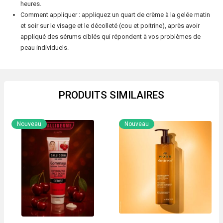
heures.
peau
Comment appliquer : appliquez un quart de crème à la gelée matin
et
et soir sur le visage et le décolleté (cou et poitrine), après avoir
appliqué des sérums ciblés qui répondent à vos problèmes de
donne
peau individuels.
un
aspect
brillant
et
PRODUITS SIMILAIRES
lifté
24h
Nouveau
Nouveau