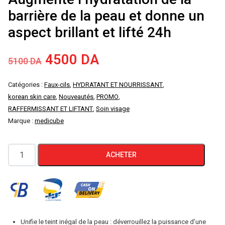
barrière de la peau et donne un
aspect brillant et lifté 24h
Le
Le
4500
DA
5100
DA
prix
prix
Catégories :
Faux-cils
,
HYDRATANT ET NOURRISSANT
,
korean skin care
,
Nouveautés
,
PROMO
,
initial
actuel
RAFFERMISSANT ET LIFTANT
,
Soin visage
Marque :
medicube
était :
est :
5100 DA.
4500 DA.
quantité
ACHETER
de
Medicube
Crème
à
la
Unifie le teint inégal de la peau : déverrouillez la puissance d’une