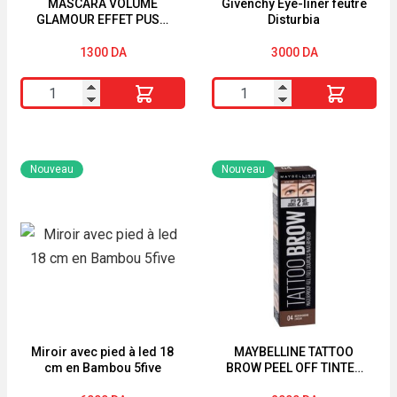
MASCARA VOLUME
Givenchy Eye-liner feutre
GLAMOUR EFFET PUSH
Disturbia
UP BLACK SERUM
BOURJOIS
1300
DA
3000
DA
quantité
quantité
de
de
MASCARA
Givenchy
VOLUME
Eye-
Nouveau
Nouveau
GLAMOUR
liner
EFFET
feutre
PUSH
Disturbia
UP
BLACK
SERUM
BOURJOIS
Miroir avec pied à led 18
MAYBELLINE TATTOO
cm en Bambou 5five
BROW PEEL OFF TINTED
SEMI-PERMANENT