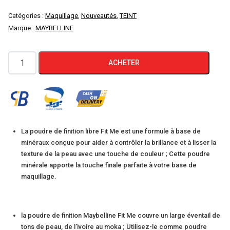
Catégories :
Maquillage
,
Nouveautés
,
TEINT
Marque :
MAYBELLINE
quantité
ACHETER
de
Maybelline,
Fit
Me,
Poudre
La poudre de finition libre Fit Me est une formule à base de
libre,
minéraux conçue pour aider à contrôler la brillance et à lisser la
N°15
texture de la peau avec une touche de couleur ; Cette poudre
minérale apporte la touche finale parfaite à votre base de
Clair,
maquillage.
20
g
la poudre de finition Maybelline Fit Me couvre un large éventail de
tons de peau, de l’ivoire au moka ; Utilisez-le comme poudre