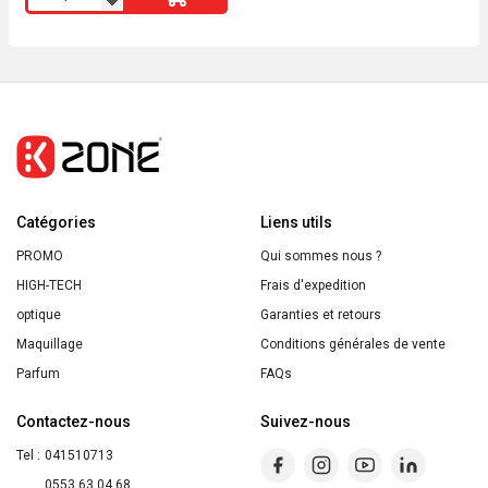
de
SHEGLAM
Brillant
A
Levres
Pout
PIillow
Catégories
Cushion
Liens utils
CAT
PROMO
Qui sommes nous ?
NAP
HIGH-TECH
Frais d'expedition
optique
Garanties et retours
Maquillage
Conditions générales de vente
Parfum
FAQs
Contactez-nous
Suivez-nous
Tel :
041510713
0553 63 04 68