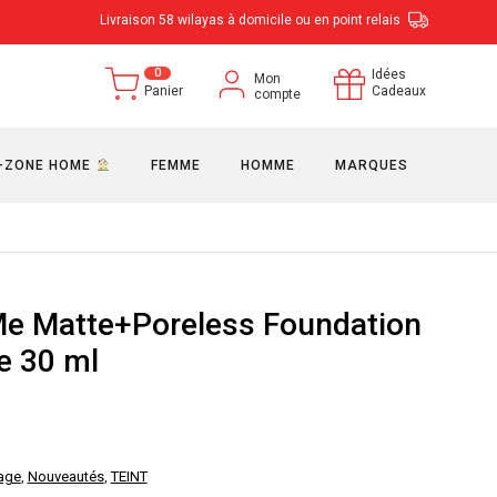
Livraison 58 wilayas à domicile ou en point relais
0
Idées
Mon
Panier
Cadeaux
compte
-ZONE HOME
FEMME
HOMME
MARQUES
 Me Matte+Poreless Foundation
e 30 ml
age
,
Nouveautés
,
TEINT