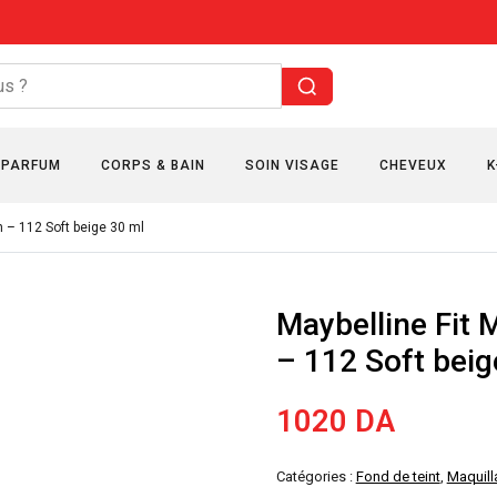
PARFUM
CORPS & BAIN
SOIN VISAGE
CHEVEUX
K
 – 112 Soft beige 30 ml
Maybelline Fit
– 112 Soft beig
1020
DA
Catégories :
Fond de teint
,
Maquill