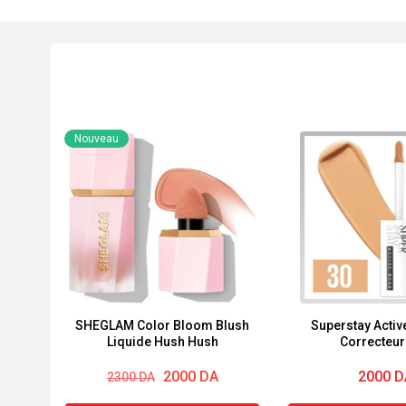
Nouveau
SHEGLAM Color Bloom Blush
Superstay Activ
Liquide Hush Hush
Correcteur
Le
Le
2000
DA
2000
D
2300
DA
prix
prix