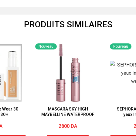
PRODUITS SIMILAIRES
Nouveau
Nouveau
e Wear 30
MASCARA SKY HIGH
SEPHORA 
 30H
MAYBELLINE WATERPROOF
yeux Intense + Doux
w
A
2800
DA