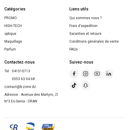
Givré
Catégories
390ml
Liens utils
PROMO
Qui sommes nous ?
HIGH-TECH
Frais d'expedition
optique
Garanties et retours
Maquillage
Conditions générales de vente
Parfum
FAQs
Contactez-nous
Suivez-nous
Tel :
041510713
0553 63 04 68
contact@k-zone.dz
Adresse :
Avenue des Martyrs, ZI
N°3 Es-Senia - ORAN