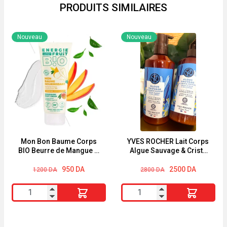
PRODUITS SIMILAIRES
Nouveau
Nouveau
Mon Bon Baume Corps
YVES ROCHER Lait Corps
BIO Beurre de Mangue &
Algue Sauvage & Criste
Huile d’Argan Energie
Marine 390ml
Le
Le
Fruit 200ml
Le
Le
950
DA
2500
DA
1200
DA
2800
DA
prix
prix
prix
prix
initial
actuel
initial
actuel
quantité
quantité
était :
est :
était :
est :
1200 DA.
950 DA.
2800 DA.
2500 DA.
de
de
Mon
YVES