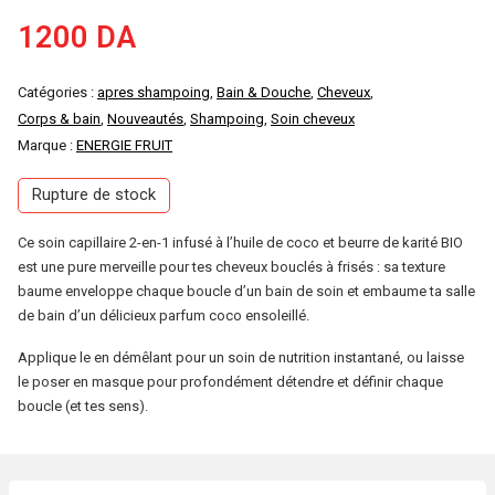
1200
DA
Catégories :
apres shampoing
,
Bain & Douche
,
Cheveux
,
Corps & bain
,
Nouveautés
,
Shampoing
,
Soin cheveux
Marque :
ENERGIE FRUIT
Rupture de stock
Ce soin capillaire 2-en-1 infusé à l’huile de coco et beurre de karité BIO
est une pure merveille pour tes cheveux bouclés à frisés : sa texture
baume enveloppe chaque boucle d’un bain de soin et embaume ta salle
de bain d’un délicieux parfum coco ensoleillé.
Applique le en démêlant pour un soin de nutrition instantané, ou laisse
le poser en masque pour profondément détendre et définir chaque
boucle (et tes sens).