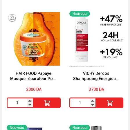
Nouveau
HAIR FOOD Papaye
VICHY Dercos
Masque réparateur Pour
Shampooing Énergisant
Cheveux Abîmés
Anti-Chute 200 ml
2000
DA
3700
DA
quantité
quantité
de
de
HAIR
VICHY
FOOD
Dercos
Nouveau
Nouveau