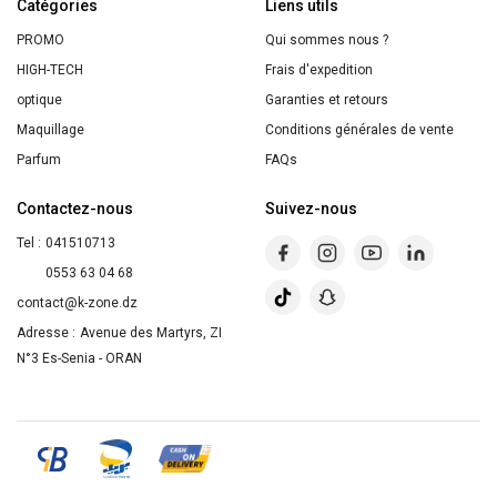
Catégories
Expert
Liens utils
Fixation
PROMO
Qui sommes nous ?
300ml
HIGH-TECH
Frais d'expedition
optique
Garanties et retours
Maquillage
Conditions générales de vente
Parfum
FAQs
Contactez-nous
Suivez-nous
Tel :
041510713
0553 63 04 68
contact@k-zone.dz
Adresse :
Avenue des Martyrs, ZI
N°3 Es-Senia - ORAN