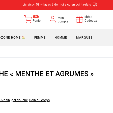
Livraison 58 wilayas à domicile ou en point relais
0
Idées
Mon
Panier
Cadeaux
compte
-ZONE HOME
FEMME
HOMME
MARQUES
HE « MENTHE ET AGRUMES »
 & bain
,
gel douche
,
Soin du corps