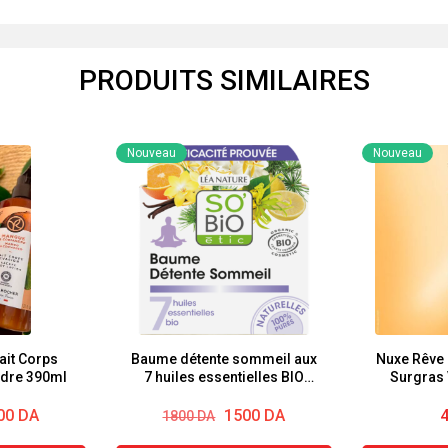
PRODUITS SIMILAIRES
Nouveau
Nouveau
it Corps
Baume détente sommeil aux
Nuxe Rêve 
dre 390ml
7 huiles essentielles BIO
Surgras 
So’bio étic
Le
Le
00
DA
1500
DA
1800
DA
prix
prix