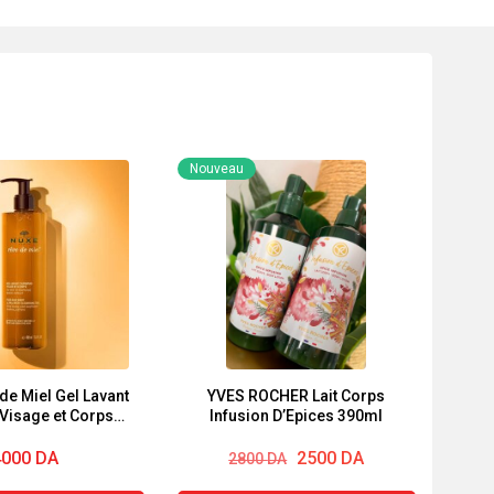
Nouveau
de Miel Gel Lavant
YVES ROCHER Lait Corps
Visage et Corps
Infusion D’Epices 390ml
400ml
Le
Le
4000
DA
2500
DA
2800
DA
prix
prix