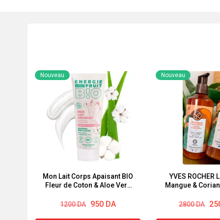
Nouveau
Nouveau
Mon Lait Corps Apaisant BIO
YVES ROCHER La
Fleur de Coton & Aloe Vera
Mangue & Corian
BIO Energie Fruit 200ml
Le
Le
Le
Le
950
DA
25
1200
DA
2800
DA
prix
prix
prix
prix