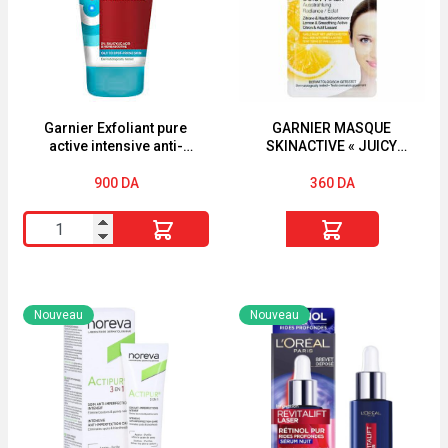
Garnier Exfoliant pure
GARNIER MASQUE
active intensive anti-
SKINACTIVE « JUICY
blackhead
PEEL » « TEINT TERNE «
900
DA
360
DA
quantité
quantité
de
de
Garnier
GARNIER
Exfoliant
MASQUE
Nouveau
Nouveau
pure
SKINACTIVE
active
"JUICY
intensive
PEEL"
anti-
"TEINT
blackhead
TERNE