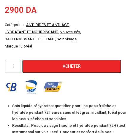
2900
DA
Catégories :
ANTI-RIDES ET ANTI-ÂGE
,
HYDRATANT ET NOURRISSANT
,
Nouveautés
,
RAFFERMISSANT ET LIFTANT
,
Soin visage
Marque :
L'oréal
quantité
ACHETER
de
L'Oréal
Hydra
Genius
Soin
Soin liquide réhydratant quotidien pour une peau fraîche et
Hydratant
hydratée pendant 72 heures sans effet gras ni collant, Idéal pour
Visage
les peaux sèches et sensibles
Résultats : Peau du visage fraîche et hydratée pendant 72H (test
Peaux
instrumental sur 26 sujets), Douceur et confort de la peau