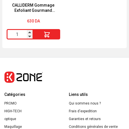
ml
CALLIDERM Gommage
Exfoliant Gourmand
Cerise ALL SKIN
630
DA
quantité
de
CALLIDERM
Gommage
Exfoliant
Gourmand
Cerise
ALL
Catégories
SKIN
Liens utils
PROMO
Qui sommes nous ?
HIGH-TECH
Frais d'expedition
optique
Garanties et retours
Maquillage
Conditions générales de vente