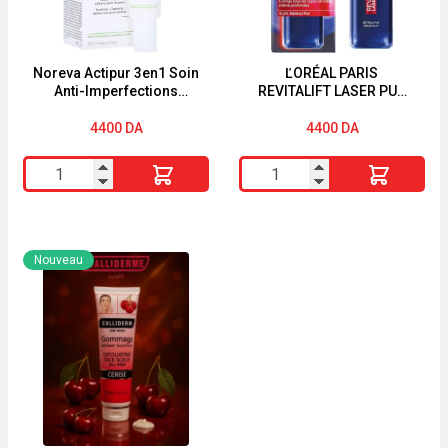
"
Noreva Actipur 3en1 Soin
ĽORÉAL PARIS
Anti-Imperfections
REVITALIFT LASER PUR
Correcteur Intensif 30 ml
RÉTINOL SÉRUM NUIT
30ML
4400
DA
4400
DA
quantité
quantité
de
de
Noreva
ĽORÉAL
Actipur
PARIS
Nouveau
3en1
REVITALIFT
Soin
LASER
Anti-
PUR
Imperfections
RÉTINOL
Correcteur
SÉRUM
Intensif
NUIT
30
30ML