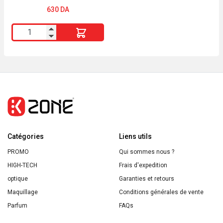
630
DA
quantité
de
CALLIDERM
Gommage
Exfoliant
Gourmand
Cerise
ALL
Catégories
SKIN
Liens utils
PROMO
Qui sommes nous ?
HIGH-TECH
Frais d'expedition
optique
Garanties et retours
Maquillage
Conditions générales de vente
Parfum
FAQs