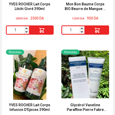
YVES ROCHER Lait Corps
Mon Bon Baume Corps
Litchi Givré 390ml
BIO Beurre de Mangue &
Huile d’Argan Energie
Le
Le
Le
Le
Fruit 200ml
2500
DA
950
DA
2800
DA
1200
DA
prix
prix
prix
prix
initial
actuel
initial
actuel
quantité
quantité
était :
est :
était :
est :
2800 DA.
2500 DA.
1200 DA.
950 DA.
de
de
YVES
Mon
ROCHER
Bon
Nouveau
Nouveau
Lait
Baume
Corps
Corps
Litchi
BIO
Givré
Beurre
390ml
de
Mangue
&
Huile
YVES ROCHER Lait Corps
Glycérol Vaseline
Infusion D’Epices 390ml
Paraffine Pierre Fabre
d'Argan
crème 250g