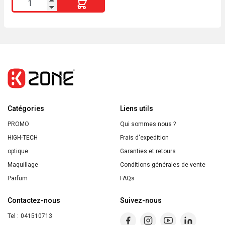
quantité
de
SENCE
Mouthwash
Fluoride
Coolmint
500ml
Catégories
Liens utils
PROMO
Qui sommes nous ?
HIGH-TECH
Frais d'expedition
optique
Garanties et retours
Maquillage
Conditions générales de vente
Parfum
FAQs
Contactez-nous
Suivez-nous
Tel :
041510713