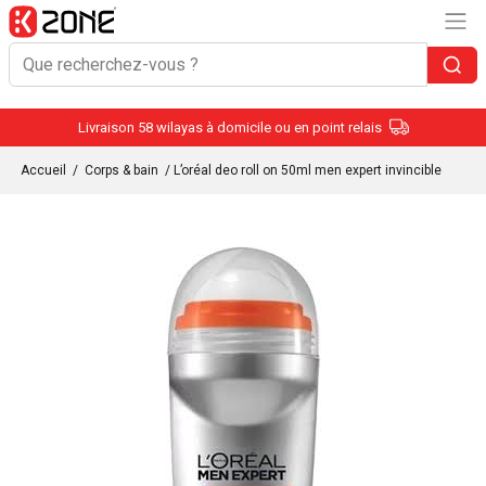
Livraison 58 wilayas à domicile ou en point relais
Accueil
/
Corps & bain
/ L’oréal deo roll on 50ml men expert invincible