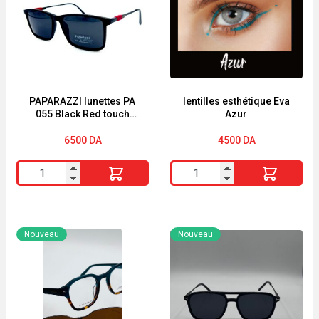
PAPARAZZI lunettes PA
lentilles esthétique Eva
055 Black Red touch
Azur
Polarized UV400
Protection
6500
DA
4500
DA
quantité
quantité
de
de
PAPARAZZI
lentilles
lunettes
esthétique
Nouveau
Nouveau
PA
Eva
055
Azur
Black
Red