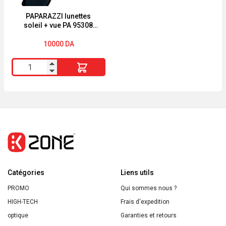
CLIP
1
PAPARAZZI lunettes
soleil + vue PA 95308
CLIP 1
10000
DA
quantité
de
PAPARAZZI
lunettes
soleil
+
vue
PA
Catégories
95308
Liens utils
CLIP
PROMO
Qui sommes nous ?
1
HIGH-TECH
Frais d'expedition
optique
Garanties et retours