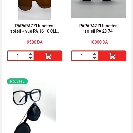
touch
Polarized
UV400
Protection
PAPARAZZI lunettes
PAPARAZZI lunettes
soleil + vue PA 16 10 CLIP
soleil PA 23 74
1
9500
DA
10000
DA
quantité
quantité
de
de
PAPARAZZI
PAPARAZZI
lunettes
lunettes
Nouveau
soleil
soleil
+
PA
vue
23
PA
74
16
10