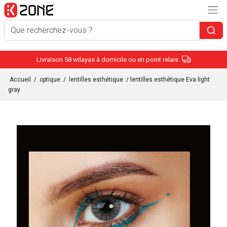
Livraison 58 wilayas à domicile ou en point relais
Accueil
/
optique
/
lentilles esthétique
/ lentilles esthétique Eva light
gray