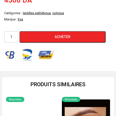
4500
DA
Catégories :
lentilles esthétique
,
optique
Marque :
Eva
quantité
ACHETER
de
lentilles
esthétique
Eva
light
gray
PRODUITS SIMILAIRES
Nouveau
Nouveau