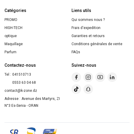
Hydratant
Catégories
&
Liens utils
Équilibrant
PROMO
Qui sommes nous ?
au
HIGH-TECH
Frais d'expedition
Charbon
optique
Garanties et retours
Magnétique
Maquillage
Conditions générales de vente
&
Parfum
FAQs
Fleur
Contactez-nous
Suivez-nous
de
Tel :
041510713
Nigelle
0553 63 04 68
-
contact@k-zone.dz
Pour
Adresse :
Avenue des Martyrs, ZI
Cheveux
N°3 Es-Senia - ORAN
Normaux
à
Gras
-