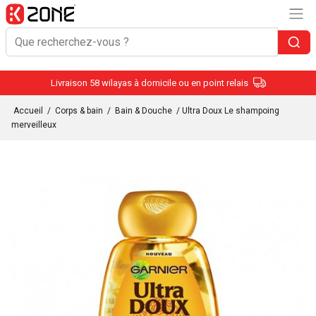
Livraison 58 wilayas à domicile ou en point relais
Accueil
/
Corps & bain
/
Bain & Douche
/ Ultra Doux Le shampoing
merveilleux