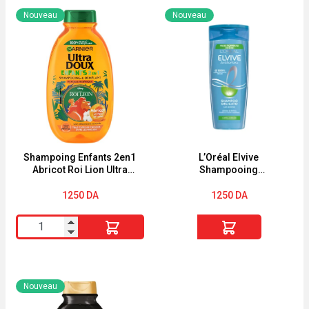
FOOD
Nouveau
Nouveau
Lissant
Multi-
Usages
Macadamia,
Pour
Cheveux
Secs
et
Shampoing Enfants 2en1
L’Oréal Elvive
Abricot Roi Lion Ultra
Shampooing
Rebelles
Doux 250ml
Antipelliculaire Cheveux
Gras 300 ML
1250
DA
1250
DA
quantité
quantité
de
de
Shampoing
L'Oréal
Enfants
Elvive
Nouveau
2en1
Shampooing