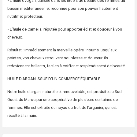
• L’huile d’Argan, utilisée dans les rituels de beauté des femmes du
bassin méditerranéen et reconnue pour son pouvoir hautement
nutritif et protecteur.
• L’huile de Camélia, réputée pour apporter éclat et douceur à vos
cheveux.
Résultat : immédiatement la merveille opère ; nourris jusqu’aux
pointes, vos cheveux retrouvent souplesse et douceur. Ils
redeviennent brillants, faciles à coiffer et resplendissent de beauté !
HUILE D’ARGAN ISSUE D’UN COMMERCE ÉQUITABLE
Notre huile d’argan, naturelle et renouvelable, est produite au Sud-
Ouest du Maroc par une coopérative de plusieurs centaines de
femmes. Elle est extraite du noyau du fruit de l’arganier, qui est
récolté à la main.