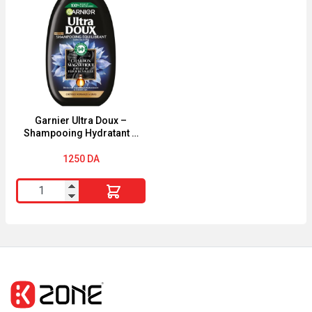
Abricot
Antipelliculaire
Roi
Cheveux
Lion
Gras
Ultra
300
Doux
ML
250ml
Garnier Ultra Doux –
Shampooing Hydratant &
Équilibrant au Charbon
Magnétique & Fleur de
1250
DA
Nigelle – Pour Cheveux
Normaux à Gras – 300 ml
quantité
de
Garnier
Ultra
Doux
-
Shampooing