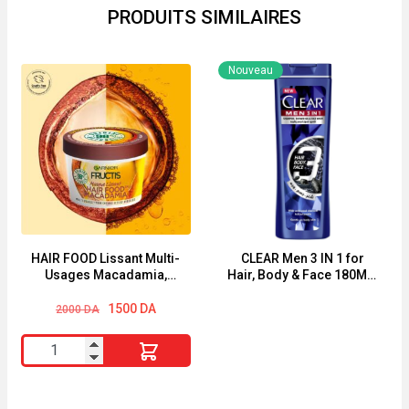
PRODUITS SIMILAIRES
Nouveau
HAIR FOOD Lissant Multi-
CLEAR Men 3 IN 1 for
Usages Macadamia,
Hair, Body & Face 180ML-
Pour Cheveux Secs et
360ML
Le
Le
Rebelles
1500
DA
2000
DA
prix
prix
initial
actuel
quantité
était :
est :
2000 DA.
1500 DA.
de
HAIR