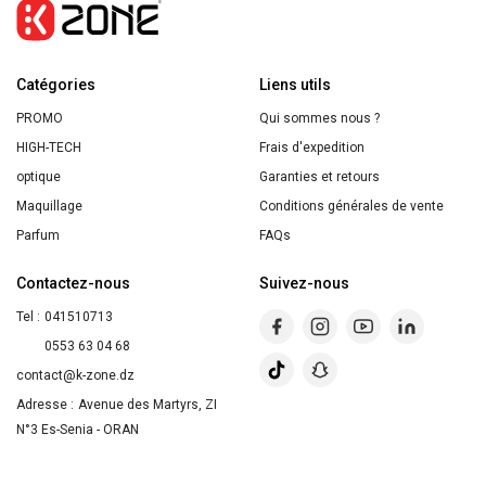
0,2
Catégories
Liens utils
PROMO
Qui sommes nous ?
HIGH-TECH
Frais d'expedition
optique
Garanties et retours
Maquillage
Conditions générales de vente
Parfum
FAQs
Contactez-nous
Suivez-nous
Tel :
041510713
0553 63 04 68
contact@k-zone.dz
Adresse :
Avenue des Martyrs, ZI
N°3 Es-Senia - ORAN