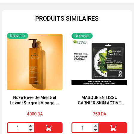
PRODUITS SIMILAIRES
Nouveau
Nouveau
Nuxe Rêve de Miel Gel
MASQUE EN TISSU
Lavant Surgras Visage et
GARNIER SKIN ACTIVE
Corps 400ml
« CHARBON VÉGÉTAL »
4000
DA
750
DA
quantité
quantité