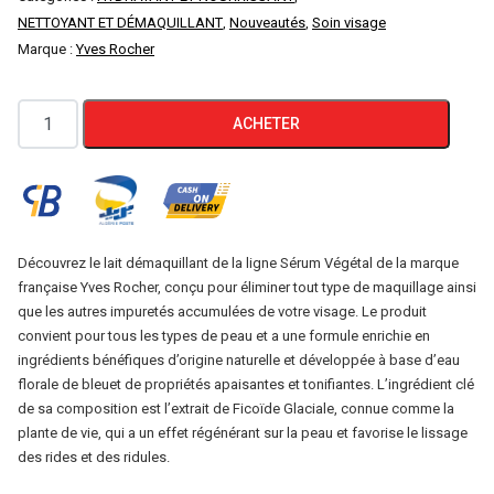
NETTOYANT ET DÉMAQUILLANT
,
Nouveautés
,
Soin visage
Marque :
Yves Rocher
quantité
ACHETER
de
Lait
démaquillant
,Serum
Vegetal
Découvrez le lait démaquillant de la ligne Sérum Végétal de la marque
française Yves Rocher, conçu pour éliminer tout type de maquillage ainsi
Yves
que les autres impuretés accumulées de votre visage. Le produit
Rocher
convient pour tous les types de peau et a une formule enrichie en
ingrédients bénéfiques d’origine naturelle et développée à base d’eau
florale de bleuet de propriétés apaisantes et tonifiantes. L’ingrédient clé
de sa composition est l’extrait de Ficoïde Glaciale, connue comme la
plante de vie, qui a un effet régénérant sur la peau et favorise le lissage
des rides et des ridules.