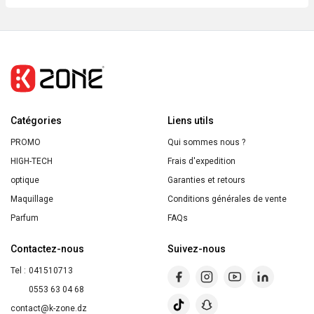
ĽORÉAL
PARIS
REVITALIFT
LASER
PUR
RÉTINOL
Catégories
SÉRUM
Liens utils
NUIT
PROMO
Qui sommes nous ?
30ML
HIGH-TECH
Frais d'expedition
optique
Garanties et retours
Maquillage
Conditions générales de vente
Parfum
FAQs
Contactez-nous
Suivez-nous
Tel :
041510713
0553 63 04 68
contact@k-zone.dz