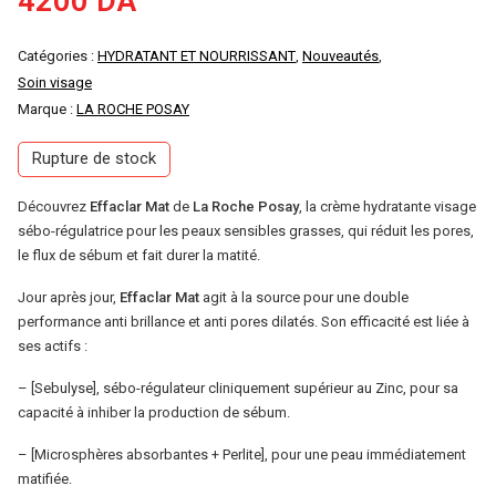
4200
DA
Catégories :
HYDRATANT ET NOURRISSANT
,
Nouveautés
,
Soin visage
Marque :
LA ROCHE POSAY
Rupture de stock
Découvrez
Effaclar Mat
de
La Roche Posay
, la crème hydratante visage
sébo-régulatrice pour les peaux sensibles grasses, qui réduit les pores,
le flux de sébum et fait durer la matité.
Jour après jour,
Effaclar Mat
agit à la source pour une double
performance anti brillance et anti pores dilatés. Son efficacité est liée à
ses actifs :
– [Sebulyse], sébo-régulateur cliniquement supérieur au Zinc, pour sa
capacité à inhiber la production de sébum.
– [Microsphères absorbantes + Perlite], pour une peau immédiatement
matifiée.