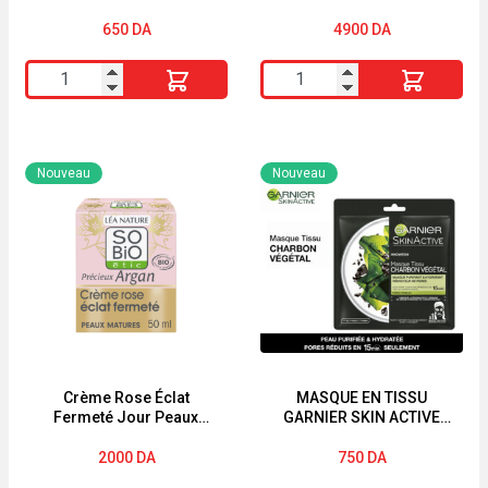
Hydratant ABRICOT Peau
Sèches
650
DA
4900
DA
quantité
quantité
de
de
MAKE
Ampoule
COSMETIC
booster
Nouveau
Nouveau
Gommage
de
Visage
rétinol
Hydratant
0,2
ABRICOT
Peau
Sèches
Crème Rose Éclat
MASQUE EN TISSU
Fermeté Jour Peaux
GARNIER SKIN ACTIVE
Matures Huile d’Argan
« CHARBON VÉGÉTAL »
Collagène végétal
2000
DA
750
DA
Précieux Argan SO BiO